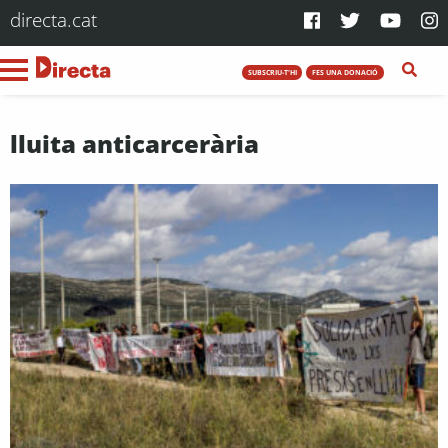
directa.cat
SUBSCRIU-T'HI
FES UNA DONACIÓ
lluita anticarcerària