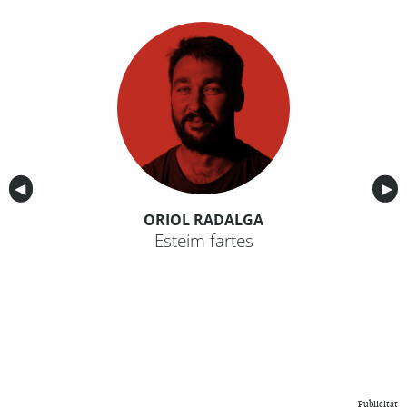
Anterior
◀︎
Sig
▶︎
ORIOL RADALGA
Esteim fartes
Publicitat