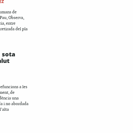
EZ
Humans de
 Pau, Observa,
ria, entre
 retirada del pla
 sota
alut
defuncions a les
rment, de
idència una
ada i no abordada
l’alta