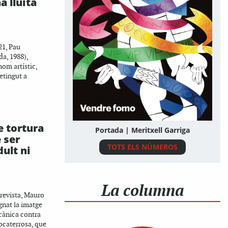
a lluita
21, Pau
da, 1988),
om artístic,
etingut a
e tortura
Portada | Meritxell Garriga
 ser
TOTS ELS NÚMEROS
dult ni
La columna
revista, Mauro
nat la imatge
cànica contra
ocaterrosa, que