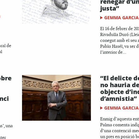
renegar d’un
justa”
U
GEMMA GARCIA
El 16 de febrer de 20
Rivadulla Duró (Llei
conegut amb el seu n
oral de
Pablo Hasél, va ser d
al
l’interior de...
obre
“El delicte d
no hauria de
objecte d’in
nci
d’amnistia”
GEMMA GARCIA
Enmig d’aquesta ent
Palma comenta indig
s", una
d’una contenció me
un pres en posició b
ster