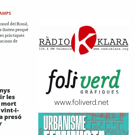
CAMPS
 nord del Brasil,
s lluiten perquè
es pràctiques
racions de
anys
ir les
a mort
vint-i-
la presó
r