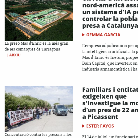
nord-americà ass
un sistema d'IA p
controlar la pobla
presa a Catalunya
GEMMA GARCIA
La presó Mas d'Enric és la més gran
L’empresa adjudicatària per a
de les comarques de Tarragona
la intel·ligència artificial a la
|
ARXIU
Mas d’Enric és Inetum, propie
Bain Capital, que inverteix en
indústria armamentística i ha.
Familiars i entita
exigeixen que
s'investigue la m
d'un pres de 22 a
a Picassent
ESTER FAYOS
Concentració contra les presons a les
El 14 de juliol, un funcionari 