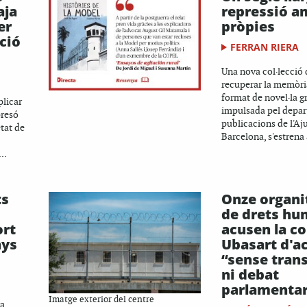
aja
repressió a
er
pròpies
ció
FERRAN RIERA
Una nova col·lecció
recuperar la memòri
format de novel·la gr
plicar
impulsada pel depa
 presó
publicacions de l'A
tat de
Barcelona, s'estrena
..
ts
Onze organi
de drets h
ort
acusen la co
nys
Ubasart d'a
“sense tran
ni debat
parlamentar
Imatge exterior del centre
va