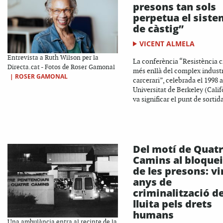
presons tan sols
perpetua el sist
de càstig”
VICENT ALMELA
Entrevista a Ruth Wilson per la
La conferència “Resistència cr
Directa.cat - Fotos de Roser Gamonal
més enllà del complex industr
|
ROSER GAMONAL
carcerari”, celebrada el 1998 a
Universitat de Berkeley (Calif
va significar el punt de sortida
Del motí de Quat
Camins al bloque
de les presons: vi
anys de
criminalització de
lluita pels drets
humans
Una ambulància entra al recinte de la