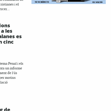
ristianes i el
rcer...
ions
a les
alanes es
n cinc
tema Penal i els
nta un informe
ment de l'ús
per motius
blació
rg de