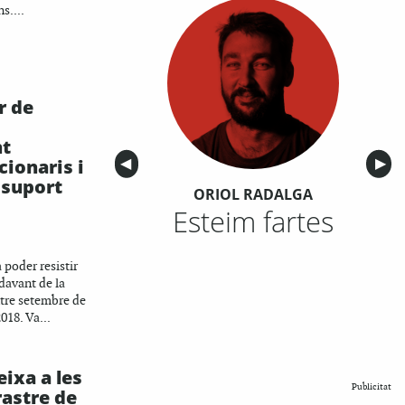
s....
r de
nt
cionaris i
Anterior
◀︎
Sigu
▶︎
 suport
ORIOL RADALGA
Esteim fartes
poder resistir
davant de la
ntre setembre de
018. Va...
ixa a les
Publicitat
rastre de