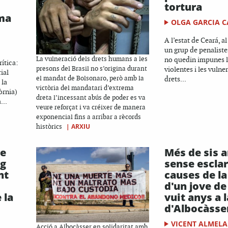
tortura
ema
OLGA GARCIA 
A l’estat de Ceará, al
un grup de penaliste
La vulneració dels drets humans a les
no quedin impunes l
ítica:
presons del Brasil no s’origina durant
violentes i les vulne
ial
el mandat de Bolsonaro, però amb la
drets...
 la
victòria del mandatari d’extrema
òrnia)
dreta l’incessant abús de poder es va
...
veure reforçat i va créixer de manera
exponencial fins a arribar a rècords
|
ARXIU
històrics
re
Més de sis 
ig
sense esclar
nt
causes de l
d'un jove de 
 la
vuit anys a 
d'Albocàsse
VICENT ALMELA
Acció a Albocàsser en solidaritat amb