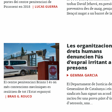
portes del centre penitenciari de
trobar David Jehová, en presó
|
LUCAS GUERRA
Picassent en 2018
preventiva des de maig, penja
llençol nugat a un barrot de la
Les organitzacion
drets humans
denuncien l’ús
d’esprai irritant a
presons
GEMMA GARCIA
El centre penitenciari Brians I és on
El Departament de Justícia de
més contencions mecàniques es
Generalitat de Catalunya i els
realitzen de tot l'Estat espanyol
sindicats han signat un acord
|
BRAIS G. ROUCO
inclou fer una prova pilot d’ú
d’aerosols, una...