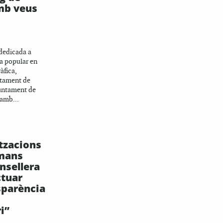
mb veus
 dedicada a
a popular en
àfica,
rtament de
juntament de
 amb...
tzacions
umans
nsellera
ctuar
sparència
i”