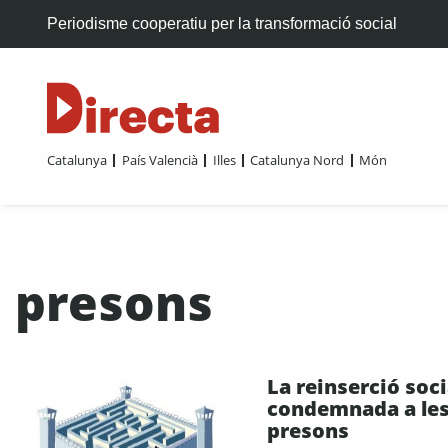
Periodisme cooperatiu per la transformació social
Catalunya
País Valencià
Illes
Catalunya Nord
Món
presons
La reinserció soci
condemnada a le
presons