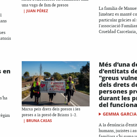
una vaga de fam de presos
La família de Manue
|
JUAN PÉREZ
Jiménez es manté c
l
particular gràcies al
mans
l'associació Familias
Crueldad Carcelaria,
ues
atoris
Més d’una d
s en
d’entitats 
"greus vuln
dels drets d
persones pr
durant les p
s'ha
del funciona
Marxa pels drets dels presos i les
GEMMA GARCIA
 règim
preses a la presó de Brians 1-2.
|
BRUNA CASAS
A la denúncia d'entit
humans, juristes i a
familiars s'hi suma