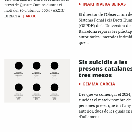
IÑAKI RIVERA BEIRAS
presó de Quatre Camins durant el
motí del 30 d’abril de 2004 / ARXIU
El director de l'Observatori de
|
ARXIU
DIRECTA
Sistema Penal i els Drets Hu
(OSPDH) de la Universitat de
Barcelona repassa les pràctiq
autoritàries i mètodes intimid
que...
Sis suïcidis a les
presons catalane
tres mesos
GEMMA GARCIA
Des que va començar el 2024, 
suïcidat el mateix nombre de
persones preses que tot l’any
anterior, dues de les quals en
d'aïllament....