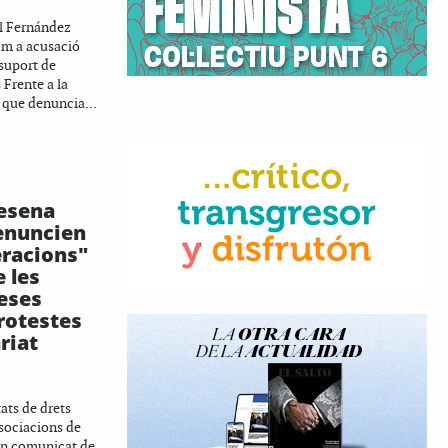
l Fernández
om a acusació
 suport de
 Frente a la
 que denuncia...
esena
denuncien
eracions"
e les
eses
rotestes
riat
ats de drets
ssociacions de
 un comunicat de