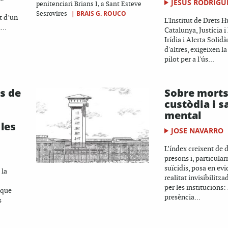
JESÚS RODRÍGU
penitenciari Brians I, a Sant Esteve
|
BRAIS G. ROUCO
Sesrovires
t d’un
L'Institut de Drets 
...
Catalunya, Justícia i
Irídia i Alerta Solidà
d'altres, exigeixen la
pilot per a l'ús...
s de
Sobre morts
custòdia i s
mental
 les
JOSE NAVARRO
L’índex creixent de 
presons i, particula
suïcidis, posa en ev
 la
realitat invisibilitz
per les institucions: 
 que
presència...
s