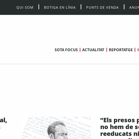
QUI SOM
BOTIGA EN LÍNIA
PUNTS DE VENDA
ANUN
SOTA FOCUS
ACTUALITAT
REPORTATGE
al,
“Els presos 
s
no hem de s
reeducats n