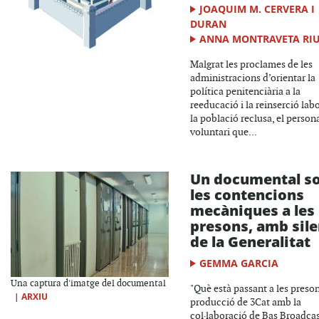
JOAQUIM M. CERVERA I
DURAN
ANNA MONTRAVETA RI
Malgrat les proclames de les
administracions d’orientar la
política penitenciària a la
reeducació i la reinserció lab
la població reclusa, el person
voluntari que...
Un documental s
les contencions
mecàniques a les
presons, amb sile
de la Generalitat
GEMMA GARCIA
Una captura d'imatge del documental
"Què està passant a les preson
|
ARXIU
producció de 3Cat amb la
col·laboració de Bas Broadca