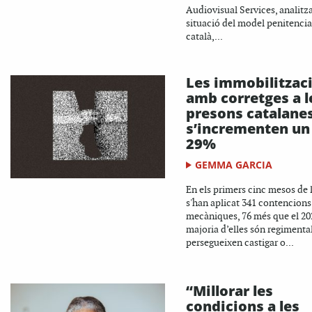
Audiovisual Services, analitza
situació del model penitencia
català,...
Les immobilitzac
amb corretges a l
presons catalane
s’incrementen un
29%
GEMMA GARCIA
En els primers cinc mesos de l
s'han aplicat 341 contencions
mecàniques, 76 més que el 20
majoria d’elles són regimenta
persegueixen castigar o...
“Millorar les
condicions a les