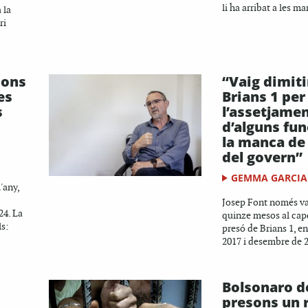
li ha arribat a les man
 la
ri
ions
“Vaig dimiti
es
Brians 1 per
s
l’assetjame
d’alguns fun
la manca de
del govern”
GEMMA GARCIA
'any,
Josep Font només va 
24. La
quinze mesos al cap
ls:
presó de Brians 1, e
2017 i desembre de 2
Bolsonaro de
presons un 