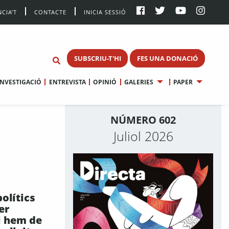
CIA’T
CONTACTE
INICIA SESSIÓ
SUBSCRIU-T'HI
FES UNA DONACIÓ
INVESTIGACIÓ
ENTREVISTA
OPINIÓ
GALERIES
PAPER
NÚMERO 602
Juliol 2026
polítics
er
i hem de