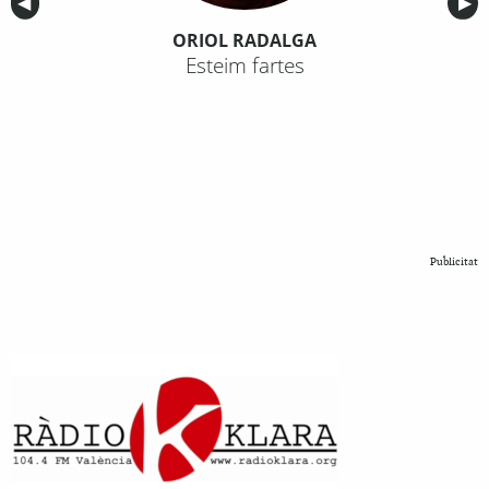
Anterior
◀︎
Sig
▶︎
ORIOL RADALGA
Esteim fartes
Publicitat