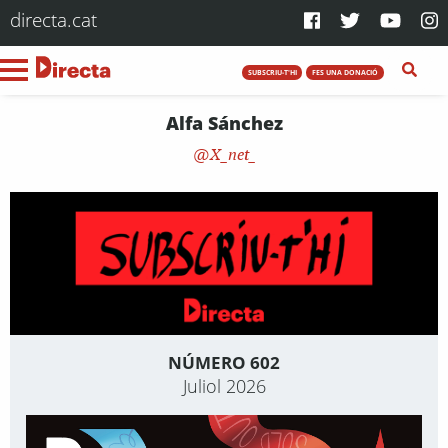
directa.cat
SUBSCRIU-T'HI
FES UNA DONACIÓ
Alfa Sánchez
X_net_
NÚMERO 602
Juliol 2026