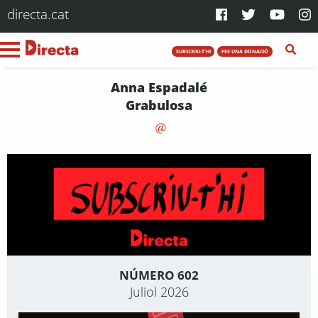
directa.cat
SUBSCRIU-T'HI
FES UNA DONACIÓ
Anna Espadalé
Grabulosa
NÚMERO 602
Juliol 2026