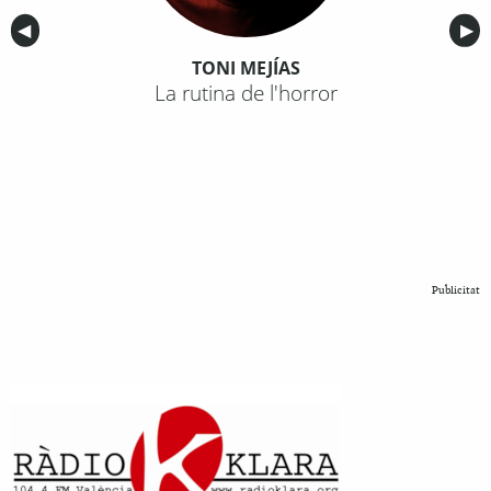
Anterior
◀︎
Sig
▶︎
TONI MEJÍAS
La rutina de l'horror
Publicitat