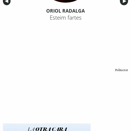
Anterior
◀︎
Sig
▶︎
ORIOL RADALGA
Esteim fartes
Publicitat