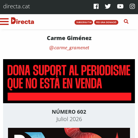
directa.cat
SUBSCRIU-T'HI
FES UNA DONACIÓ
Carme Giménez
carme_gramenet
NÚMERO 602
Juliol 2026