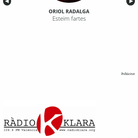
Anterior
◀︎
Sig
▶︎
ORIOL RADALGA
Esteim fartes
Publicitat