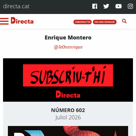
directa.cat
SUBSCRIU-T'HI
FES UNA DONACIÓ
Enrique Montero
le0nenrique
NÚMERO 602
Juliol 2026