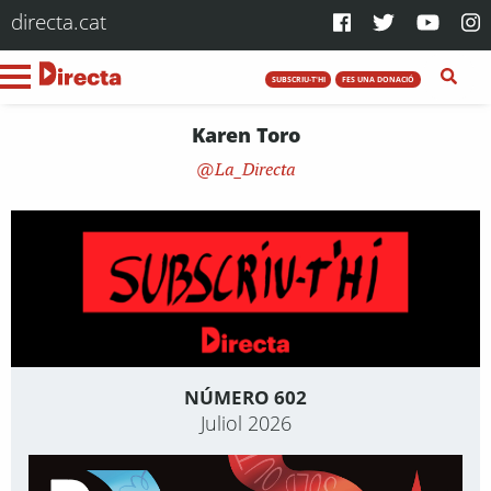
directa.cat
SUBSCRIU-T'HI
FES UNA DONACIÓ
Karen Toro
La_Directa
NÚMERO 602
Juliol 2026