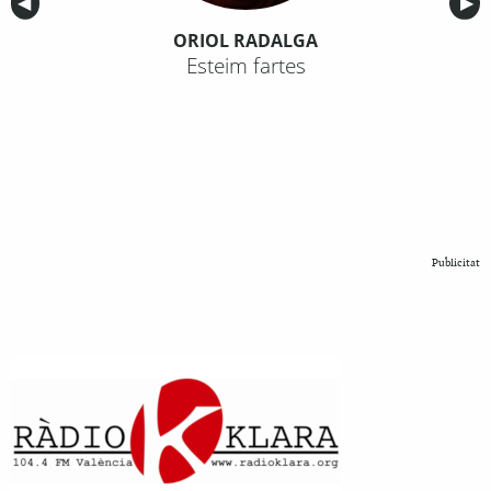
Anterior
◀︎
Sig
▶︎
ORIOL RADALGA
Esteim fartes
Publicitat