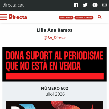
directa.cat
SUBSCRIU-T'HI
FES UNA DONACIÓ
Lilia Ana Ramos
La_Directa
NÚMERO 602
Juliol 2026