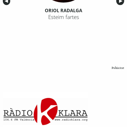
Anterior
◀︎
Sig
▶︎
ORIOL RADALGA
Esteim fartes
Publicitat