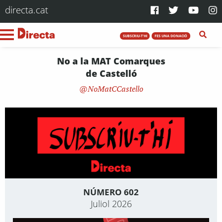
directa.cat
SUBSCRIU-T'HI
FES UNA DONACIÓ
No a la MAT Comarques
de Castelló
NoMatCCastello
NÚMERO 602
Juliol 2026