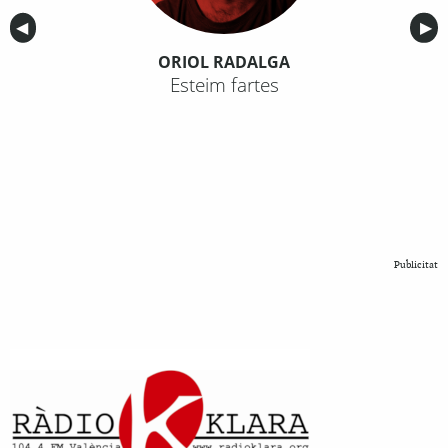
Anterior
◀︎
Sig
▶︎
ORIOL RADALGA
Esteim fartes
Publicitat