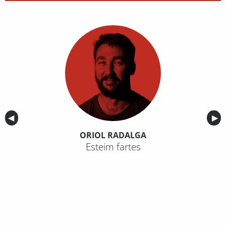
Anterior
◀︎
Sig
▶︎
ORIOL RADALGA
Esteim fartes