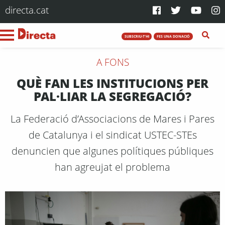
directa.cat
SUBSCRIU-T'HI
FES UNA DONACIÓ
A FONS
QUÈ FAN LES INSTITUCIONS PER
PAL·LIAR LA SEGREGACIÓ?
La Federació d’Associacions de Mares i Pares
de Catalunya i el sindicat USTEC-STEs
denuncien que algunes polítiques públiques
han agreujat el problema