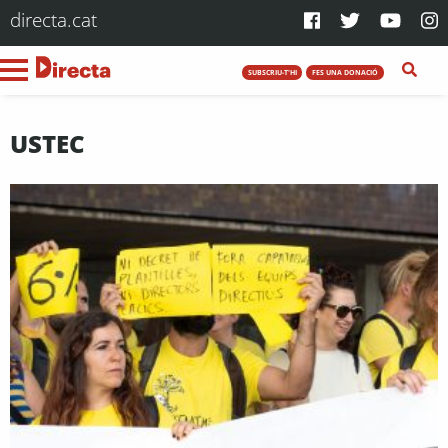
directa.cat
SUBSCRIU-T'HI
FES UNA DONACIÓ
USTEC