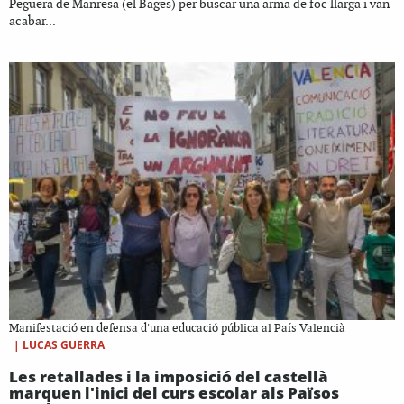
Peguera de Manresa (el Bages) per buscar una arma de foc llarga i van
acabar...
Manifestació en defensa d'una educació pública al País Valencià
|
LUCAS GUERRA
Les retallades i la imposició del castellà
marquen l'inici del curs escolar als Països