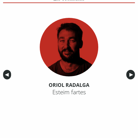
Anterior
◀︎
Sig
▶︎
ORIOL RADALGA
Esteim fartes