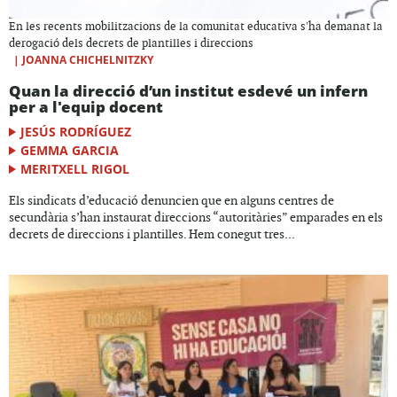
En les recents mobilitzacions de la comunitat educativa s'ha demanat la
derogació dels decrets de plantilles i direccions
|
JOANNA CHICHELNITZKY
Quan la direcció d’un institut esdevé un infern
per a l'equip docent
JESÚS RODRÍGUEZ
GEMMA GARCIA
MERITXELL RIGOL
Els sindicats d’educació denuncien que en alguns centres de
secundària s’han instaurat direccions “autoritàries” emparades en els
decrets de direccions i plantilles. Hem conegut tres...