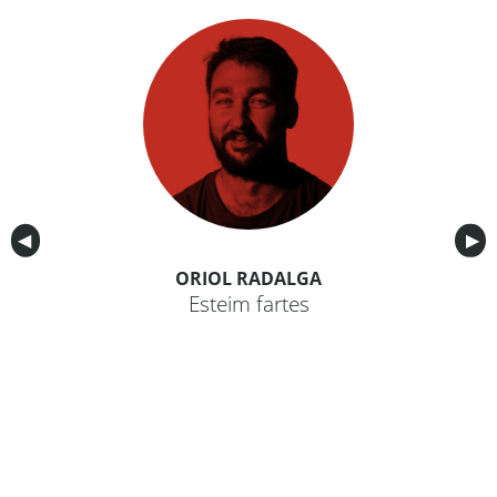
Anterior
◀︎
Sig
▶︎
ORIOL RADALGA
Esteim fartes