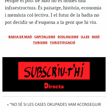
Perquè el port de Maó no és només una
infraestructura. És paisatge, història, economia
i memòria col·lectiva. I el futur de la badia no
pot decidir-se d’esquena a la gent que hi viu.
BADIA DE MAÓ
CAPITALISME
ECOLOGISME
ILLES
MAÓ
TURISME
TURISTIFICACIÓ
“NO SÉ SI LES CASES OKUPADES VAM ACONSEGUIR
«