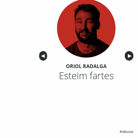
Anterior
◀︎
Sigu
▶︎
ORIOL RADALGA
Esteim fartes
Publicitat