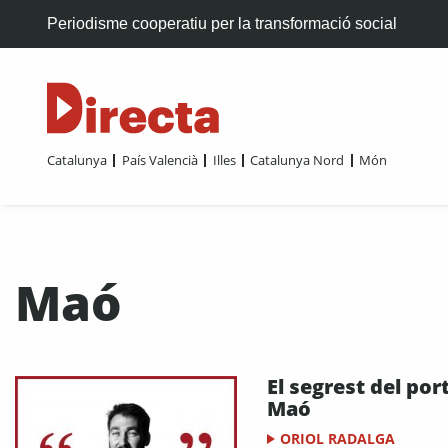
Periodisme cooperatiu per la transformació social
Catalunya
País Valencià
Illes
Catalunya Nord
Món
Maó
El segrest del por
Maó
ORIOL RADALGA