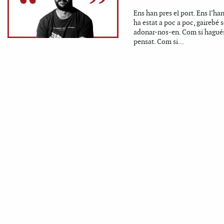
Ens han pres el port. Ens l’han
ha estat a poc a poc, gairebé 
adonar-nos-en. Com si hagués
pensat. Com si...