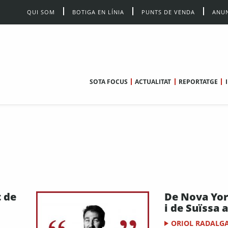
QUI SOM
BOTIGA EN LÍNIA
PUNTS DE VENDA
ANUN
SOTA FOCUS
ACTUALITAT
REPORTATGE
t de
De Nova Yor
i de Suïssa 
ORIOL RADALG