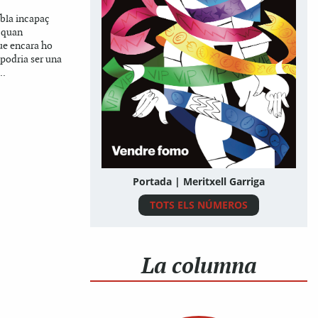
mbla incapaç
t quan
ue encara ho
podria ser una
..
Portada | Meritxell Garriga
TOTS ELS NÚMEROS
La columna