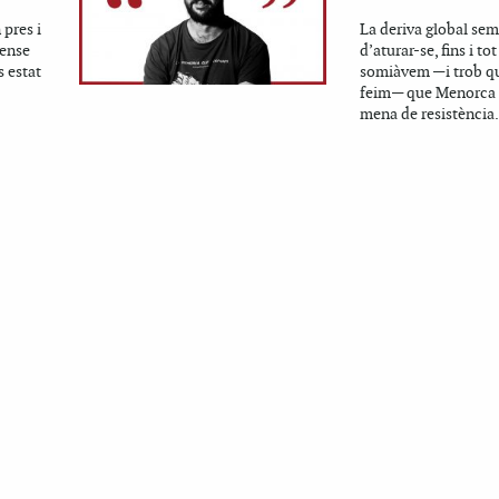
 pres i
La deriva global se
sense
d’aturar-se, fins i to
 estat
somiàvem —i trob q
feim— que Menorca 
mena de resistència.