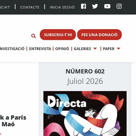
CIA’T
CONTACTE
INICIA SESSIÓ
SUBSCRIU-T'HI
FES UNA DONACIÓ
INVESTIGACIÓ
ENTREVISTA
OPINIÓ
GALERIES
PAPER
NÚMERO 602
Juliol 2026
k a París
a Maó
A