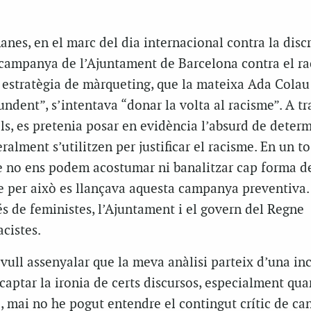
anes, en el marc del dia internacional contra la disc
a campanya de l’Ajuntament de Barcelona contra el ra
estratègia de màrqueting, que la mateixa Ada Colau
undent”, s’intentava “donar la volta al racisme”. A tr
lls, es pretenia posar en evidència l’absurd de deter
alment s’utilitzen per justificar el racisme. En un to 
ue no ens podem acostumar ni banalitzar cap forma d
ue per això es llançava aquesta campanya preventiva.
és de feministes, l’Ajuntament i el govern del Regne
cistes.
ull assenyalar que la meva anàlisi parteix d’una in
captar la ironia de certs discursos, especialment qu
, mai no he pogut entendre el contingut crític de ca