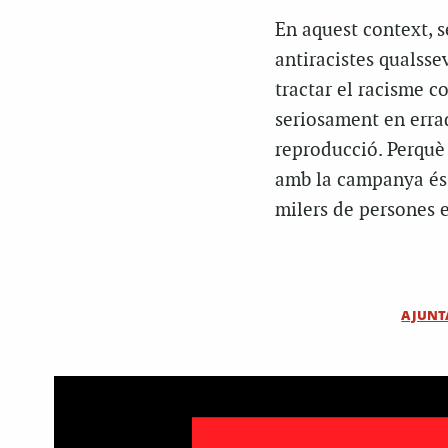
En aquest context, 
antiracistes qualss
tractar el racisme c
seriosament en errad
reproducció. Perquè 
amb la campanya és q
milers de persones e
AJUNT