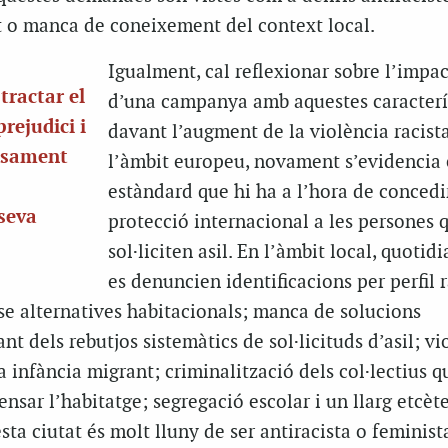
t o manca de coneixement del context local.
Igualment, cal reflexionar sobre l’impac
tractar el
d’una campanya amb aquestes caracterí
rejudici i
davant l’augment de la violència racista
iosament
l’àmbit europeu, novament s’evidencia 
estàndard que hi ha a l’hora de concedi
seva
protecció internacional a les persones 
sol·liciten asil. En l’àmbit local, quoti
es denuncien identificacions per perfil r
se alternatives habitacionals; manca de solucions
t dels rebutjos sistemàtics de sol·licituds d’asil; vi
a infància migrant; criminalització dels col·lectius q
ensar l’habitatge; segregació escolar i un llarg etcèt
ta ciutat és molt lluny de ser antiracista o feminist