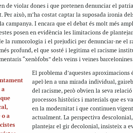
n de violar dones i que pretenen denunciar el patria
t. Per això, m’ha costat captar la suposada ironia del
la campanya. I encara que el debat és molt més ampl
stes posen en evidència les limitacions de plantejar
 la rumorologia i el prejudici per denunciar-ne el r
és profund, el que sosté i legitima el racisme instit
mentaris “xenòfobs” dels veïns i veïnes barcelonines
El problema d’aquestes aproximacions 
juntament
apel·len a una mirada individual, gaire
 a
del racisme, però obvien la seva relaci
 que
processos històrics i materials que es v
al,
en la modernitat i que continuen vigen
 o a
actualment. La perspectiva descolonial,
acistes
plantejar el gir decolonial, insisteix a 