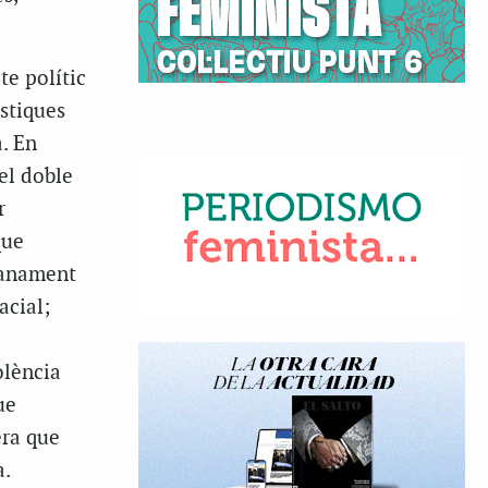
te polític
stiques
. En
el doble
r
que
dianament
acial;
olència
ue
era que
a.