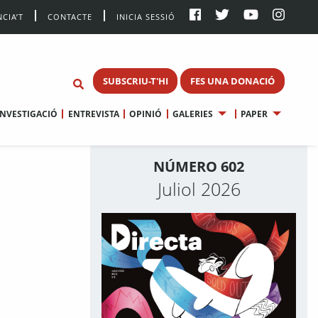
CIA’T
CONTACTE
INICIA SESSIÓ
SUBSCRIU-T'HI
FES UNA DONACIÓ
INVESTIGACIÓ
ENTREVISTA
OPINIÓ
GALERIES
PAPER
NÚMERO 602
Juliol 2026