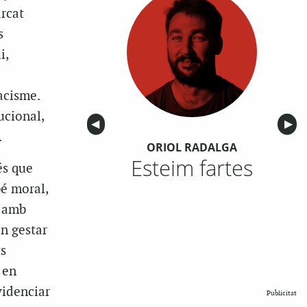
rcat
s
i,
acisme.
ucional,
Anterior
◀︎
Sigu
▶︎
.
ORIOL RADALGA
Esteim fartes
és que
bé moral,
ó amb
an gestar
ts
 en
evidenciar
Publicitat