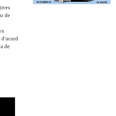
tives
ar de
va
r d’acord
da de