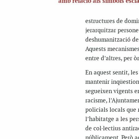
amb relació als símbols escl
estructures de domin
jerarquitzar persone
deshumanització de p
Aquests mecanismes d
entre d’altres, per ò
En aquest sentit, le
mantenir inqüestion
segueixen vigents en
racisme, l’Ajuntamen
policials locals que
l’habitatge a les pe
de col·lectius antir
públicament. Però aq