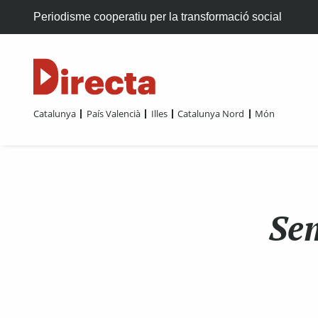
Periodisme cooperatiu per la transformació social
Catalunya
País Valencià
Illes
Catalunya Nord
Món
Sem