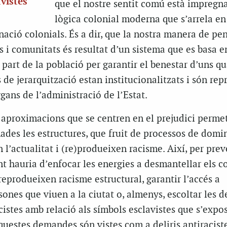
avistes
que el nostre sentit comú està impregn
lògica colonial moderna que s’arrela en
ació colonials. És a dir, que la nostra manera de pen
s i comunitats és resultat d’un sistema que es basa e
art de la població per garantir el benestar d’uns qu
e jerarquització estan institucionalitzats i són repr
rgans de l’administració de l’Estat.
s aproximacions que se centren en el prejudici perme
ades les estructures, que fruit de processos de domi
 l’actualitat i (re)produeixen racisme. Així, per prev
t hauria d’enfocar les energies a desmantellar els c
 reprodueixen racisme estructural, garantir l’accés a
rsones que viuen a la ciutat o, almenys, escoltar les
acistes amb relació als símbols esclavistes que s’expo
uestes demandes són vistes com a deliris antiraciste