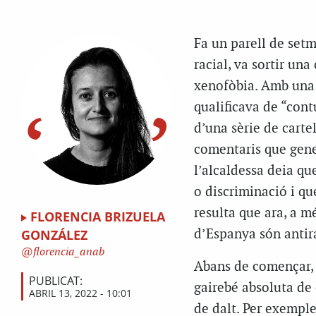
Fa un parell de setm
racial, va sortir un
xenofòbia. Amb una 
qualificava de “cont
d’una sèrie de carte
comentaris que gener
l’alcaldessa deia q
o discriminació i q
resulta que ara, a m
FLORENCIA BRIZUELA
d’Espanya són antira
GONZÁLEZ
florencia_anab
Abans de començar, v
PUBLICAT:
gairebé absoluta de 
ABRIL 13, 2022 - 10:01
de dalt. Per exemple