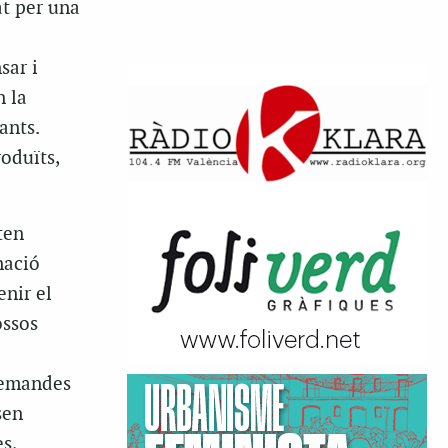
at per una
sar i
n la
ants.
oduïts,
ten
nació
enir el
ossos
 demandes
sen
s,