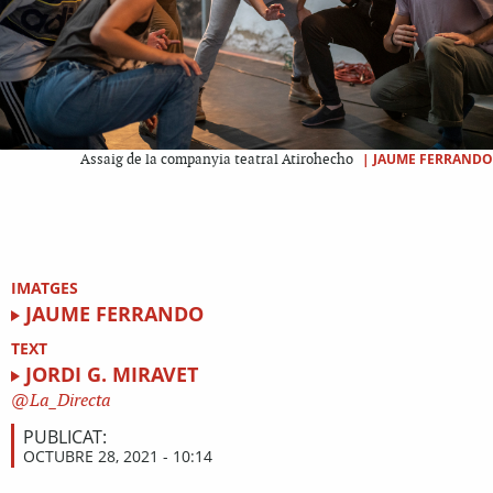
|
JAUME FERRANDO
Assaig de la companyia teatral Atirohecho
IMATGES
JAUME FERRANDO
TEXT
JORDI G. MIRAVET
La_Directa
PUBLICAT:
OCTUBRE 28, 2021 - 10:14