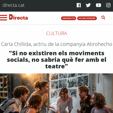
directa.cat
SUBSCRIU-T'HI
FES UNA DONACIÓ
CULTURA
Carla Chillida, actriu de la companyia Atirohecho
"Si no existiren els moviments
socials, no sabria què fer amb el
teatre"