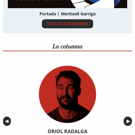
Portada | Meritxell Garriga
TOTS ELS NÚMEROS
La columna
Anterior
◀︎
Sig
▶︎
ORIOL RADALGA