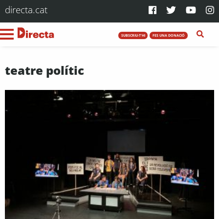
directa.cat
SUBSCRIU-T'HI
FES UNA DONACIÓ
teatre polític