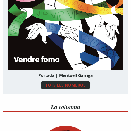
Portada | Meritxell Garriga
TOTS ELS NÚMEROS
La columna