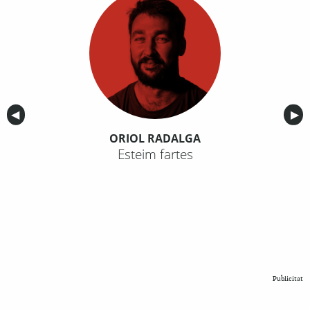
Anterior
◀︎
Sig
▶︎
ORIOL RADALGA
Esteim fartes
Publicitat