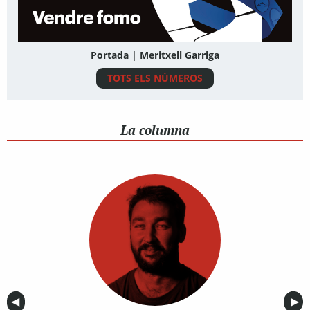
Portada | Meritxell Garriga
TOTS ELS NÚMEROS
La columna
Anterior
◀︎
Sig
▶︎