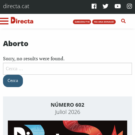
directa.cat
SUBSCRIU-T'HI
FES UNA DONACIÓ
Aborto
Sorry, no results were found.
Cerca:
NÚMERO 602
Juliol 2026