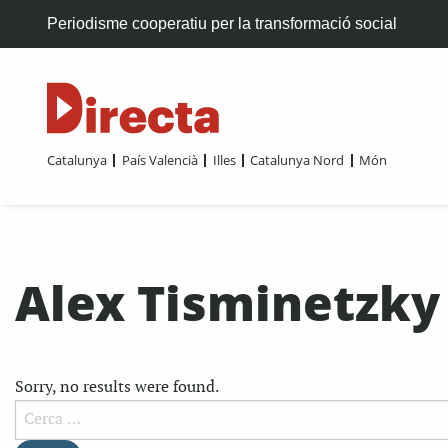
Periodisme cooperatiu per la transformació social
Catalunya
País Valencià
Illes
Catalunya Nord
Món
Alex Tisminetzky
Sorry, no results were found.
Cerca: