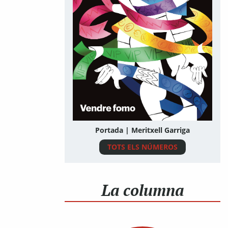
Portada | Meritxell Garriga
TOTS ELS NÚMEROS
La columna