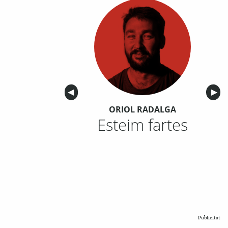
Anterior
◀︎
Sigu
▶︎
ORIOL RADALGA
Esteim fartes
Publicitat