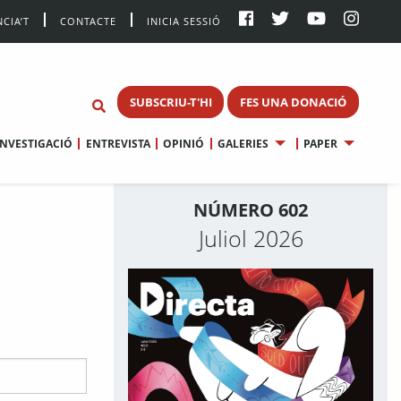
CIA’T
CONTACTE
INICIA SESSIÓ
SUBSCRIU-T'HI
FES UNA DONACIÓ
INVESTIGACIÓ
ENTREVISTA
OPINIÓ
GALERIES
PAPER
NÚMERO 602
Juliol 2026