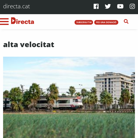
directa.cat
SUBSCRIU-T'HI
FES UNA DONACIÓ
alta velocitat