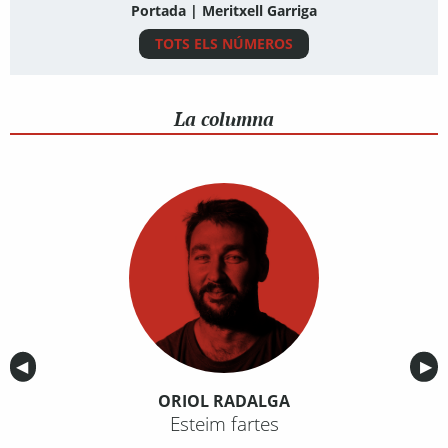
Portada | Meritxell Garriga
TOTS ELS NÚMEROS
La columna
Anterior
◀︎
Sig
▶︎
ORIOL RADALGA
Esteim fartes