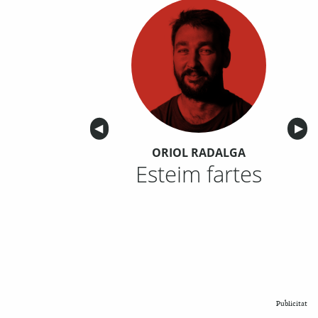
Anterior
◀︎
Sigu
▶︎
ORIOL RADALGA
Esteim fartes
Publicitat