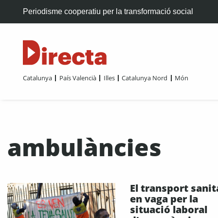
Periodisme cooperatiu per la transformació social
Catalunya
País Valencià
Illes
Catalunya Nord
Món
ambulàncies
El transport sanit
en vaga per la
situació laboral