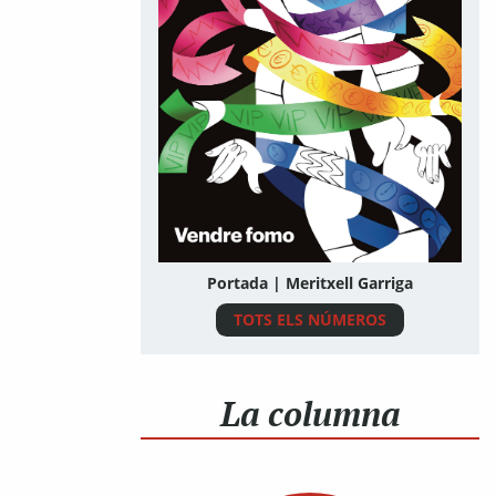
Portada | Meritxell Garriga
TOTS ELS NÚMEROS
La columna