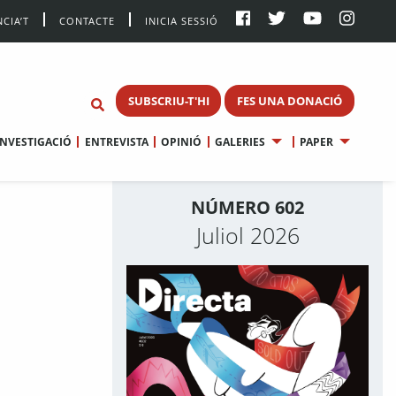
CIA’T
CONTACTE
INICIA SESSIÓ
SUBSCRIU-T'HI
FES UNA DONACIÓ
INVESTIGACIÓ
ENTREVISTA
OPINIÓ
GALERIES
PAPER
NÚMERO 602
Juliol 2026