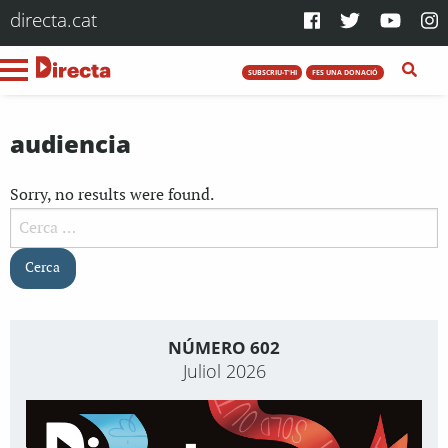
directa.cat
SUBSCRIU-T'HI
FES UNA DONACIÓ
audiencia
Sorry, no results were found.
Cerca:
NÚMERO 602
Juliol 2026