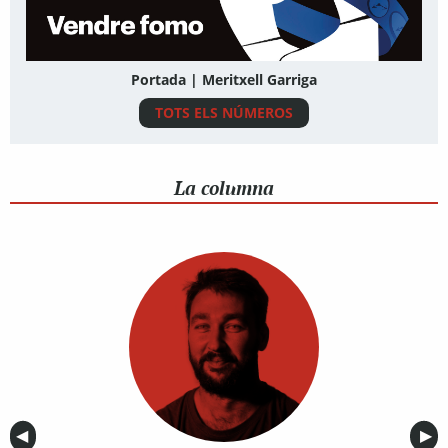
Portada | Meritxell Garriga
TOTS ELS NÚMEROS
La columna
Anterior
◀︎
Sig
▶︎