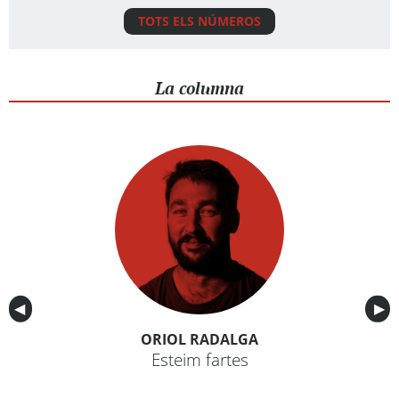
TOTS ELS NÚMEROS
La columna
Anterior
◀︎
Sig
▶︎
ORIOL RADALGA
Esteim fartes