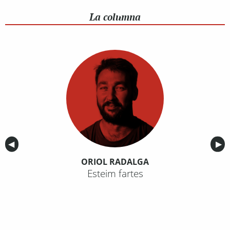
La columna
Anterior
◀︎
Sig
▶︎
ORIOL RADALGA
Esteim fartes