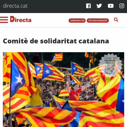
directa.cat
SUBSCRIU-T'HI
FES UNA DONACIÓ
Comitè de solidaritat catalana