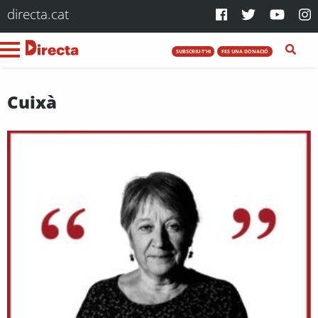
directa.cat
SUBSCRIU-T'HI
FES UNA DONACIÓ
Cuixà