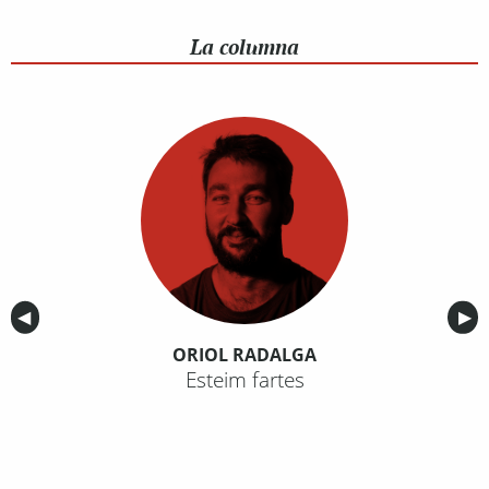
La columna
Anterior
◀︎
Sig
▶︎
ORIOL RADALGA
Esteim fartes