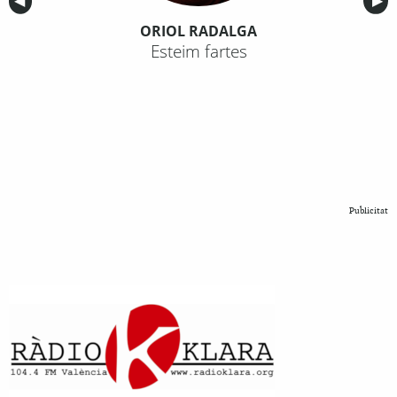
Anterior
◀︎
Sig
▶︎
ORIOL RADALGA
Esteim fartes
Publicitat