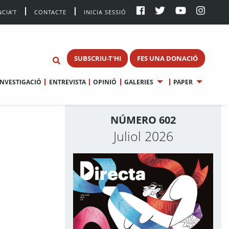
CIA’T
CONTACTE
INICIA SESSIÓ
SUBSCRIU-T'HI
FES UNA DONACIÓ
INVESTIGACIÓ
ENTREVISTA
OPINIÓ
GALERIES
PAPER
NÚMERO 602
Juliol 2026