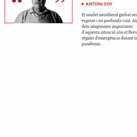
ANTONI SOY
El model neoliberal global s
esgotat i en profunda crisi. A
dels símptomes importants
d'aquesta situació són el Brexi
règims d'emergència durant l
pandèmia...