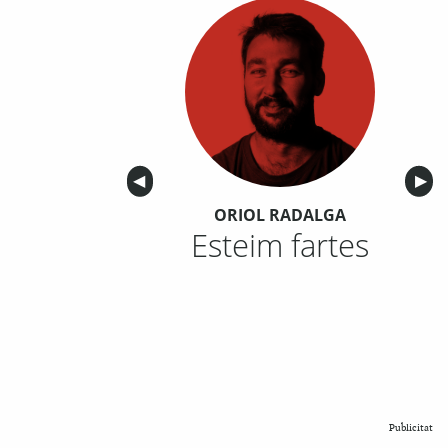
Anterior
◀︎
Sigu
▶︎
ORIOL RADALGA
Esteim fartes
Publicitat