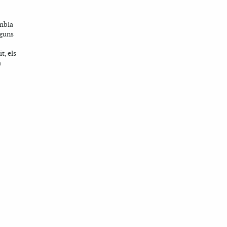
embla
lguns
t, els
a