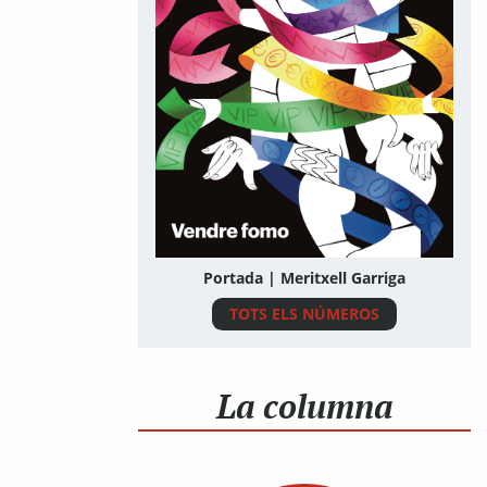
Portada | Meritxell Garriga
TOTS ELS NÚMEROS
La columna