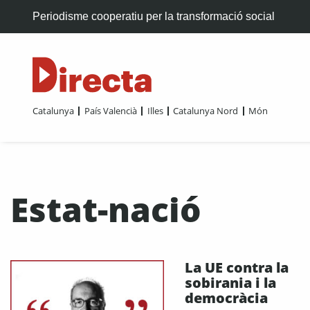
Periodisme cooperatiu per la transformació social
Catalunya
País Valencià
Illes
Catalunya Nord
Món
Estat-nació
La UE contra la
sobirania i la
democràcia