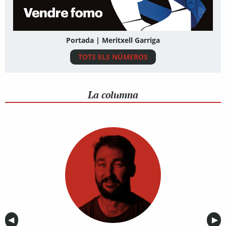
Portada | Meritxell Garriga
TOTS ELS NÚMEROS
La columna
Anterior
◀︎
Sig
▶︎