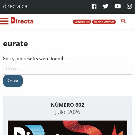
directa.cat
SUBSCRIU-T'HI
FES UNA DONACIÓ
eurate
Sorry, no results were found.
Cerca:
NÚMERO 602
Juliol 2026