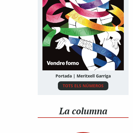
Portada | Meritxell Garriga
TOTS ELS NÚMEROS
La columna