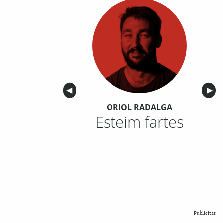
Anterior
◀︎
Sigu
▶︎
ORIOL RADALGA
Esteim fartes
Publicitat