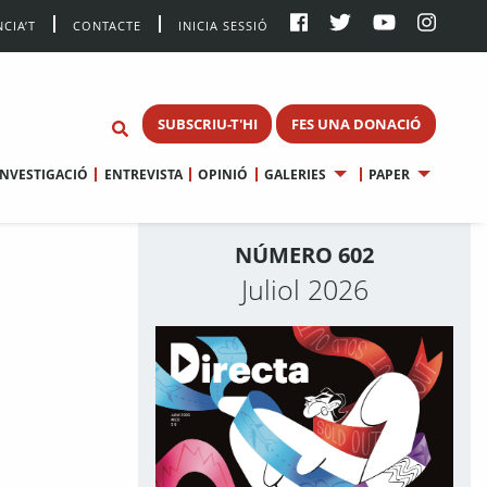
CIA’T
CONTACTE
INICIA SESSIÓ
SUBSCRIU-T'HI
FES UNA DONACIÓ
INVESTIGACIÓ
ENTREVISTA
OPINIÓ
GALERIES
PAPER
NÚMERO 602
Juliol 2026