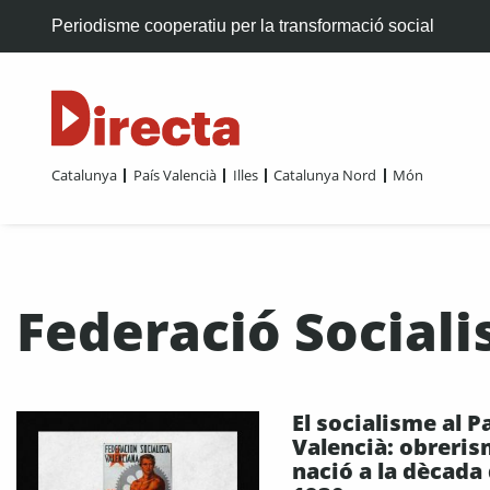
Periodisme cooperatiu per la transformació social
Catalunya
País Valencià
Illes
Catalunya Nord
Món
Federació Sociali
El socialisme al P
Valencià: obreris
nació a la dècada