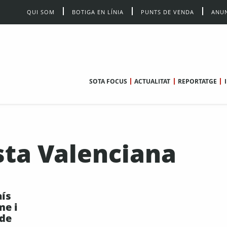
QUI SOM
BOTIGA EN LÍNIA
PUNTS DE VENDA
ANUN
SOTA FOCUS
ACTUALITAT
REPORTATGE
sta Valenciana
aís
me i
 de