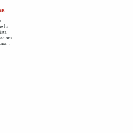
ER
s
ue hi
ista
cacions
una...