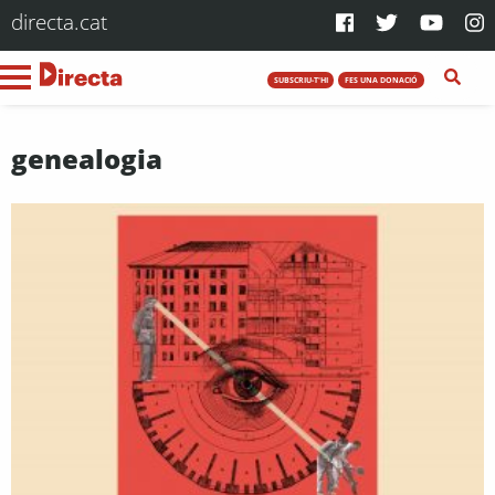
directa.cat
SUBSCRIU-T'HI
FES UNA DONACIÓ
genealogia