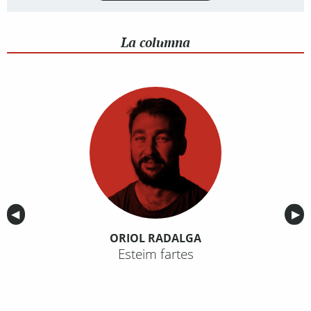
La columna
Anterior
◀︎
Sig
▶︎
ORIOL RADALGA
Esteim fartes