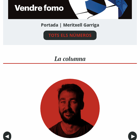
Portada | Meritxell Garriga
TOTS ELS NÚMEROS
La columna
Anterior
◀︎
Sig
▶︎