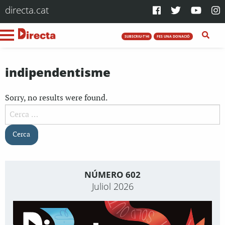
directa.cat
SUBSCRIU-T'HI
FES UNA DONACIÓ
indipendentisme
Sorry, no results were found.
Cerca:
NÚMERO 602
Juliol 2026