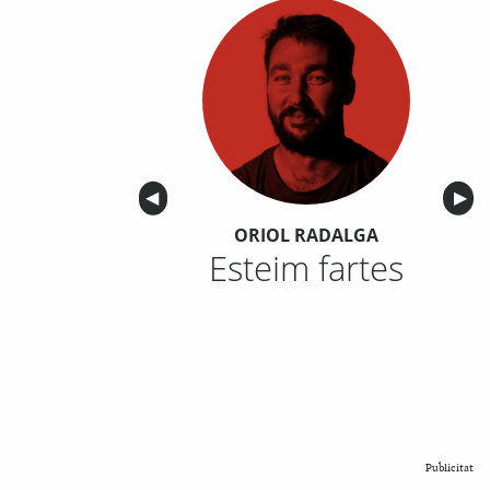
Anterior
◀︎
Sigu
▶︎
ORIOL RADALGA
Esteim fartes
Publicitat