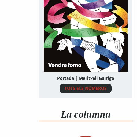
Portada | Meritxell Garriga
TOTS ELS NÚMEROS
La columna