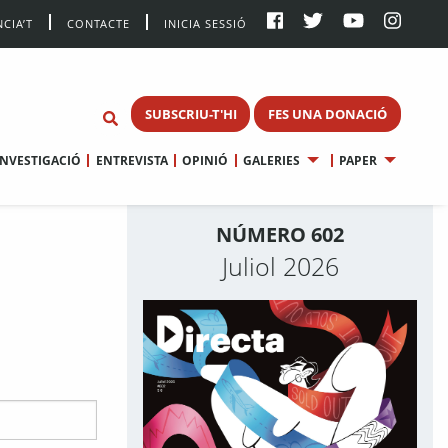
CIA’T
CONTACTE
INICIA SESSIÓ
SUBSCRIU-T'HI
FES UNA DONACIÓ
INVESTIGACIÓ
ENTREVISTA
OPINIÓ
GALERIES
PAPER
NÚMERO 602
Juliol 2026