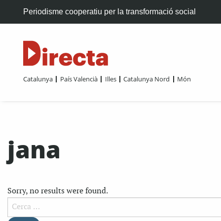
Periodisme cooperatiu per la transformació social
Catalunya
País Valencià
Illes
Catalunya Nord
Món
jana
Sorry, no results were found.
Cerca: