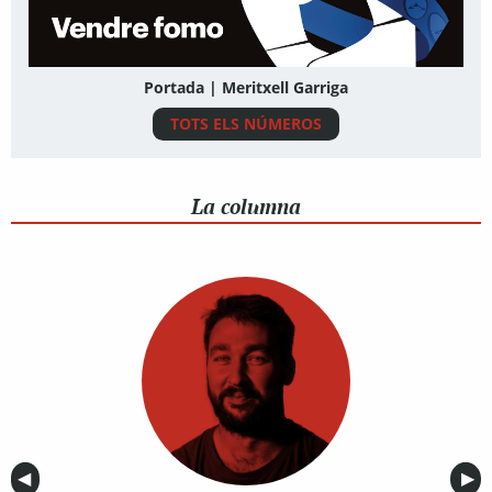
Portada | Meritxell Garriga
TOTS ELS NÚMEROS
La columna
Anterior
◀︎
Sig
▶︎