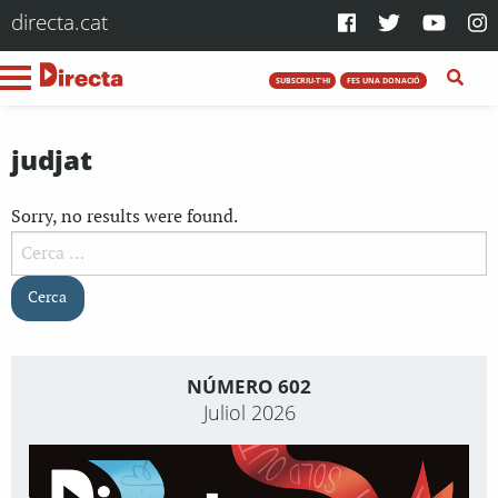
directa.cat
SUBSCRIU-T'HI
FES UNA DONACIÓ
judjat
Sorry, no results were found.
Cerca:
NÚMERO 602
Juliol 2026