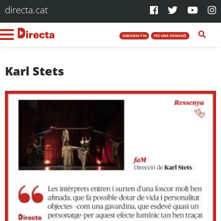
directa.cat
SUBSCRIU-T'HI
FES UNA DONACIÓ
Karl Stets