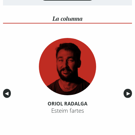
La columna
Anterior
◀︎
Sig
▶︎
ORIOL RADALGA
Esteim fartes