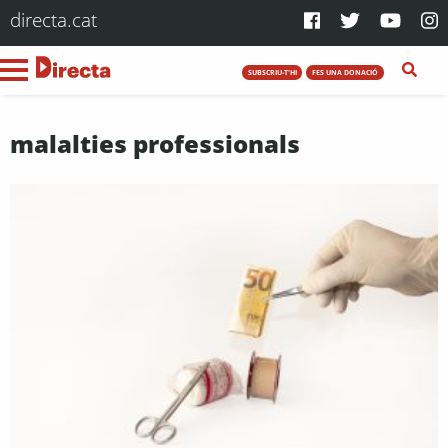
directa.cat
SUBSCRIU-T'HI
FES UNA DONACIÓ
malalties professionals