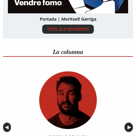
Portada | Meritxell Garriga
TOTS ELS NÚMEROS
La columna
Anterior
◀︎
Sig
▶︎