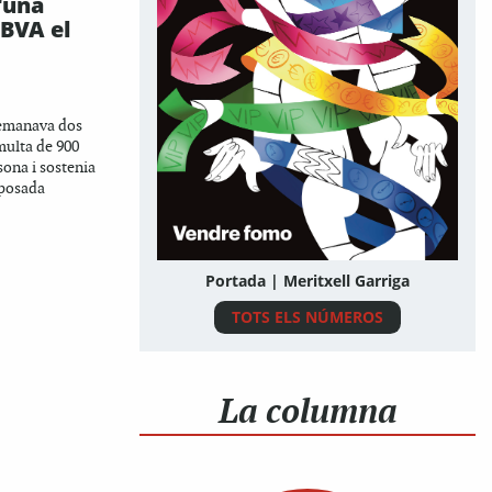
'una
BBVA el
demanava dos
multa de 900
sona i sostenia
uposada
Portada | Meritxell Garriga
TOTS ELS NÚMEROS
La columna