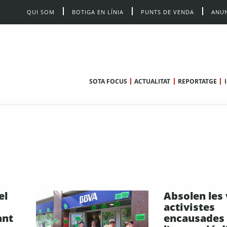
QUI SOM
BOTIGA EN LÍNIA
PUNTS DE VENDA
ANUN
SOTA FOCUS
ACTUALITAT
REPORTATGE
el
Absolen les 
activistes
ant
encausades 