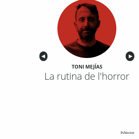
Anterior
◀︎
Sigu
▶︎
TONI MEJÍAS
La rutina de l'horror
Publicitat