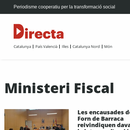
Periodisme cooperatiu per la transformació social
Catalunya
País Valencià
Illes
Catalunya Nord
Món
Ministeri Fiscal
Les encausades d
Forn de Barraca
reivindiquen dav