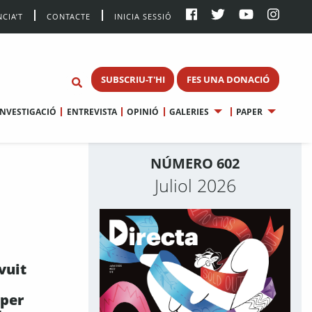
CIA’T
CONTACTE
INICIA SESSIÓ
SUBSCRIU-T'HI
FES UNA DONACIÓ
INVESTIGACIÓ
ENTREVISTA
OPINIÓ
GALERIES
PAPER
NÚMERO 602
Juliol 2026
vuit
per