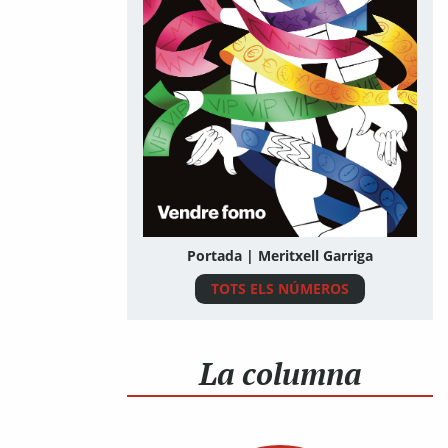
Portada | Meritxell Garriga
TOTS ELS NÚMEROS
La columna