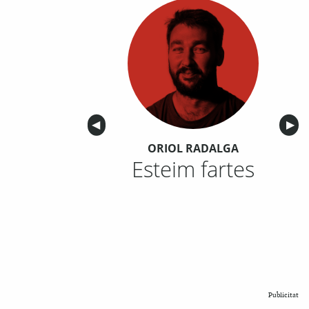
Anterior
◀︎
Sigu
▶︎
ORIOL RADALGA
Esteim fartes
Publicitat