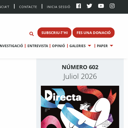
CIA’T
CONTACTE
INICIA SESSIÓ
SUBSCRIU-T'HI
FES UNA DONACIÓ
INVESTIGACIÓ
ENTREVISTA
OPINIÓ
GALERIES
PAPER
NÚMERO 602
Juliol 2026