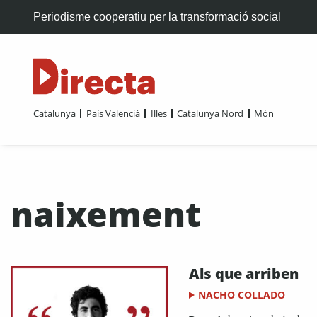
Periodisme cooperatiu per la transformació social
Catalunya
País Valencià
Illes
Catalunya Nord
Món
naixement
Als que arriben
NACHO COLLADO