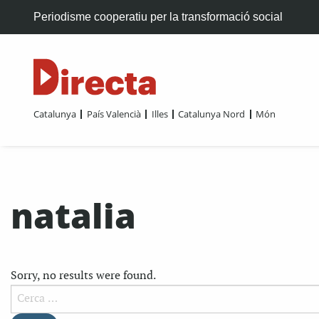
Periodisme cooperatiu per la transformació social
Catalunya
País Valencià
Illes
Catalunya Nord
Món
natalia
Sorry, no results were found.
Cerca: