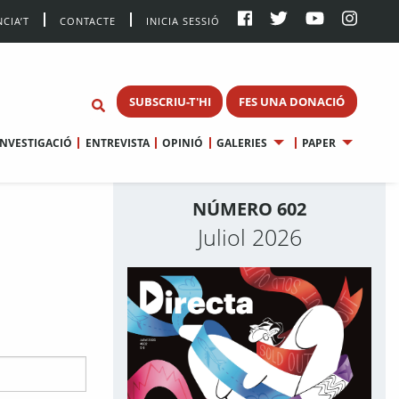
CIA’T
CONTACTE
INICIA SESSIÓ
SUBSCRIU-T'HI
FES UNA DONACIÓ
INVESTIGACIÓ
ENTREVISTA
OPINIÓ
GALERIES
PAPER
NÚMERO 602
Juliol 2026