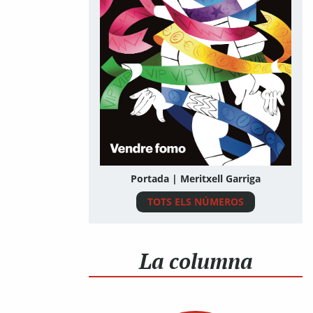
Portada | Meritxell Garriga
TOTS ELS NÚMEROS
La columna