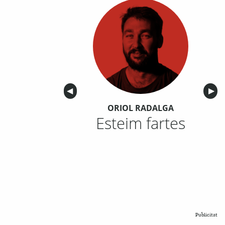
Anterior
◀︎
Sigu
▶︎
ORIOL RADALGA
Esteim fartes
Publicitat