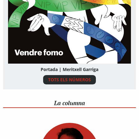
Portada | Meritxell Garriga
TOTS ELS NÚMEROS
La columna