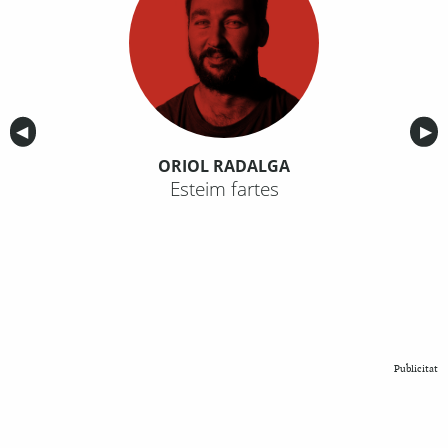
Anterior
◀︎
Sig
▶︎
ORIOL RADALGA
Esteim fartes
Publicitat