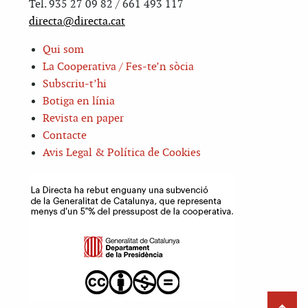
Tel. 935 27 09 82 / 661 493 117
directa@directa.cat
Qui som
La Cooperativa / Fes-te’n sòcia
Subscriu-t’hi
Botiga en línia
Revista en paper
Contacte
Avis Legal & Política de Cookies