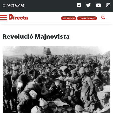
directa.cat
SUBSCRIU-T'HI
FES UNA DONACIÓ
Revolució Majnovista