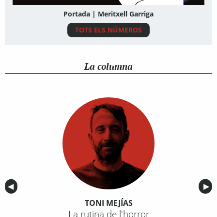
Portada | Meritxell Garriga
TOTS ELS NÚMEROS
La columna
Anterior
◀︎
Sig
▶︎
TONI MEJÍAS
La rutina de l'horror