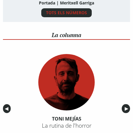
Portada | Meritxell Garriga
TOTS ELS NÚMEROS
La columna
Anterior
◀︎
Sig
▶︎
TONI MEJÍAS
La rutina de l'horror