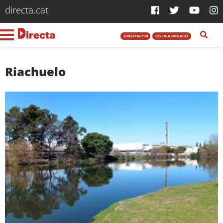
directa.cat
SUBSCRIU-T'HI
FES UNA DONACIÓ
Riachuelo