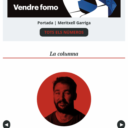
Portada | Meritxell Garriga
TOTS ELS NÚMEROS
La columna
Anterior
◀︎
Sig
▶︎