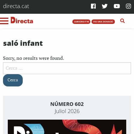
directa.cat
SUBSCRIU-T'HI
FES UNA DONACIÓ
saló infant
Sorry, no results were found.
Cerca:
NÚMERO 602
Juliol 2026