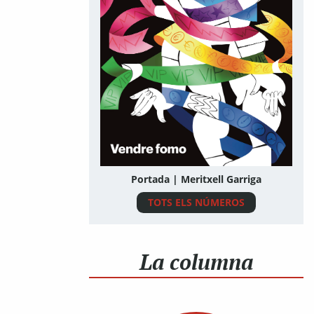
Portada | Meritxell Garriga
TOTS ELS NÚMEROS
La columna