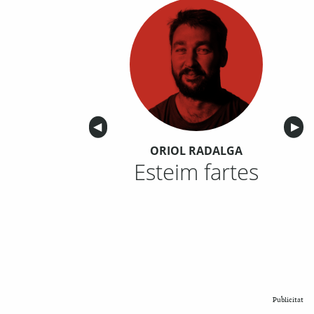
Anterior
◀︎
Sigu
▶︎
ORIOL RADALGA
Esteim fartes
Publicitat