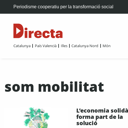
Periodisme cooperatiu per la transformació social
Catalunya
País Valencià
Illes
Catalunya Nord
Món
som mobilitat
L’economia solidà
forma part de la
solució