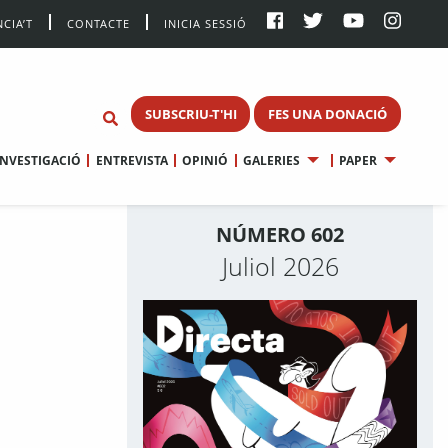
CIA’T
CONTACTE
INICIA SESSIÓ
SUBSCRIU-T'HI
FES UNA DONACIÓ
INVESTIGACIÓ
ENTREVISTA
OPINIÓ
GALERIES
PAPER
NÚMERO 602
Juliol 2026