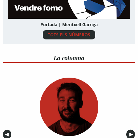
Portada | Meritxell Garriga
TOTS ELS NÚMEROS
La columna
Anterior
◀︎
Sig
▶︎