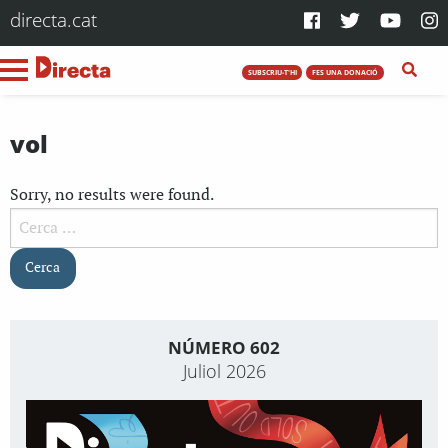
directa.cat
SUBSCRIU-T'HI
FES UNA DONACIÓ
vol
Sorry, no results were found.
Cerca:
NÚMERO 602
Juliol 2026