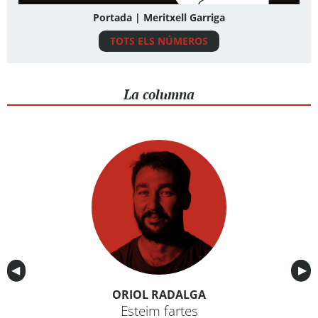
Portada | Meritxell Garriga
TOTS ELS NÚMEROS
La columna
Anterior
◀︎
Sig
▶︎
ORIOL RADALGA
Esteim fartes