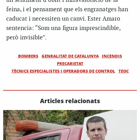
un sentiment d’oblit i infravaloració de la
feina, i el pensament que els engranatges han
caducat i necessiten un canvi. Ester Amaro
sentencia: “Som una figura imprescindible,
però invisible”.
BOMBERS
GENRALITAT DE CATALUNYA
INCENDIS
PRECARIETAT
TÈCNICS ESPECIALISTES I OPERADORS DE CONTROL
TEOC
Articles relacionats