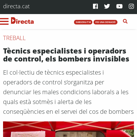
directa.cat
SUBSCRIU-T'HI
FES UNA DONACIÓ
TREBALL
Tècnics especialistes i operadors
de control, els bombers invisibles
El col·lectiu de tècnics especialistes i
operadors de control s’organitza per
denunciar les males condicions laborals a les
quals està sotmès i alerta de les
conseqüències en el servei del cos de bombers