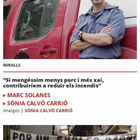
MIRALLS
“Si mengéssim menys porc i més xai,
contribuiríem a reduir els incendis”
MARC SOLANES
SÒNIA CALVÓ CARRIÓ
Imatges
|
SÒNIA CALVÓ CARRIÓ