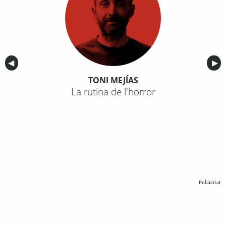
Anterior
◀︎
Sig
▶︎
TONI MEJÍAS
La rutina de l'horror
Publicitat