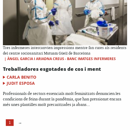
Tres infermeres intercanvien impressions mentre fan cures als residents
del centre sociosanitari Mutuam Güell de Barcelona
|
ÀNGEL GARCIA I ARIADNA CREUS - BANC IMATGES INFERMERES
Treballadores esgotades de cos i ment
CARLA BENITO
JUDIT ESPOSA
Professionals de sectors essencials molt feminitzats denuncien les
condicions de feina durant la pandèmia, que han pressionat encara
més unes plantilles molt precaritzades ja abans...
1
→