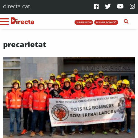
directa.cat
SUBSCRIU-T'HI
FES UNA DONACIÓ
precarietat