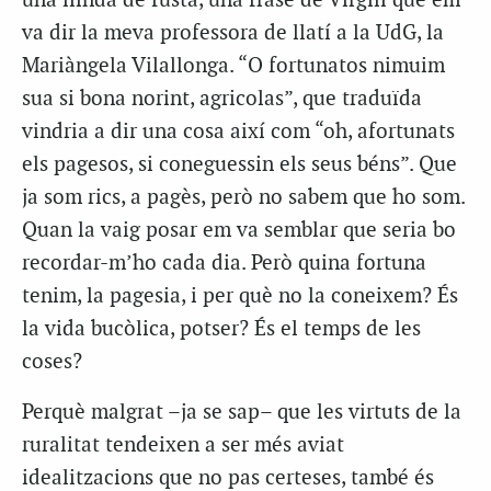
una llinda de fusta, una frase de Virgili que em
va dir la meva professora de llatí a la UdG, la
Mariàngela Vilallonga. “O fortunatos nimuim
sua si bona norint, agricolas”, que traduïda
vindria a dir una cosa així com “oh, afortunats
els pagesos, si coneguessin els seus béns”. Que
ja som rics, a pagès, però no sabem que ho som.
Quan la vaig posar em va semblar que seria bo
recordar-m’ho cada dia. Però quina fortuna
tenim, la pagesia, i per què no la coneixem? És
la vida bucòlica, potser? És el temps de les
coses?
Perquè malgrat –ja se sap– que les virtuts de la
ruralitat tendeixen a ser més aviat
idealitzacions que no pas certeses, també és