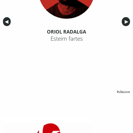
Anterior
◀︎
Sig
▶︎
ORIOL RADALGA
Esteim fartes
Publicitat