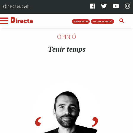
directa.cat
SUBSCRIU-T'HI
FES UNA DONACIÓ
OPINIÓ
Tenir temps