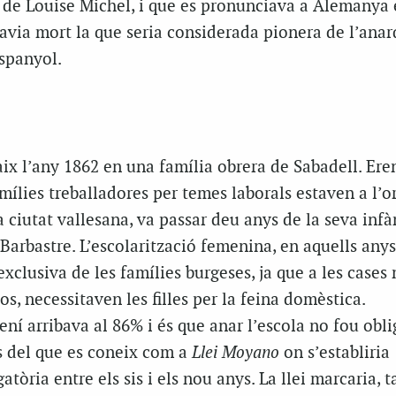
de Louise Michel, i que es pronunciava a Alemanya 
via mort la que seria considerada pionera de l’ana
espanyol.
ix l’any 1862 en una família obrera de Sabadell. Ere
mílies treballadores per temes laborals estaven a l’o
 la ciutat vallesana, va passar deu anys de la seva infà
Barbastre. L’escolarització femenina, en aquells anys
exclusiva de les famílies burgeses, ja que a les cases
s, necessitaven les filles per la feina domèstica.
ní arribava al 86% i és que anar l’escola no fou oblig
és del que es coneix com a
Llei Moyano
on s’establiria
gatòria entre els sis i els nou anys. La llei marcaria, 