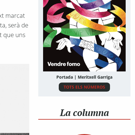
xt marcat
a, serà de
at que uns
Portada | Meritxell Garriga
TOTS ELS NÚMEROS
La columna