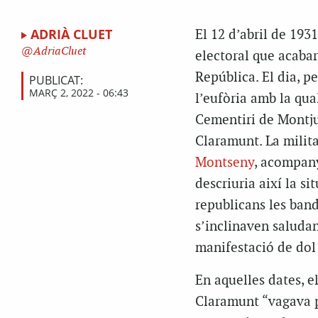
ADRIÀ CLUET
El 12 d’abril de 193
AdriaCluet
electoral que acabar
República. El dia, 
PUBLICAT:
MARÇ 2, 2022 - 06:43
l’eufòria amb la qual
Cementiri de Montjuï
Claramunt. La milita
Montseny
, acompany
descriuria així la si
republicans les band
s’inclinaven saludan
manifestació de dol d
En aquelles dates, e
Claramunt “vagava pe