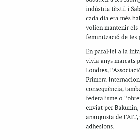
indústria tèxtil i Sa
cada dia era més hab
volien mantenir els 
feminització de les p
En paral·lel a la in
vivia anys marcats p
Londres, l’Associac
Primera Internaciona
conseqüència, també,
federalisme o l’obre
enviat per Bakunin, 
anarquista de l’AIT, 
adhesions.