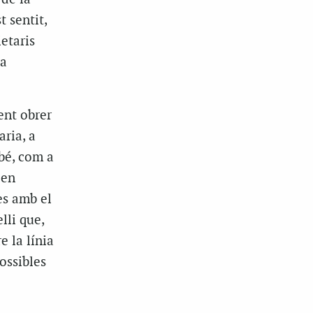
t sentit,
etaris
la
ent obrer
ria, a
bé, com a
 en
es amb el
lli que,
e la línia
possibles