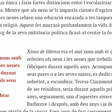
a única i faria fortes distincions entre l’escolaritza
. Mentre que als nens se’ls impartia classes d’agricu
les nenes rebien una educació encarada a les tasques
i la religió. Aquest fet marcarà profundament la vida d
rg de la seva militància política ficarà al centre la f
Xinxa de fàbrica
era el mal nom amb el q
al nom amb
referien als nens i les nenes que trebal
 les nenes
fàbriques durant aquells anys. Acompan
 durant
seus pares o a les seves mares, es dedic
ls seus
sobretot, a escombrar. Teresa Claramunt
de ser teixidora, seria durant aquells p
brar
anys, segurament, una d’aquestes
xinxes
Barbastre i després, amb deu anys i ja d
ues tèxtils de la ciutat. Eren anys de fort creixement