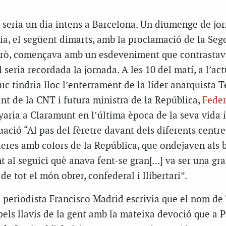
1 seria un dia intens a Barcelona. Un diumenge de jo
ia, el següent dimarts, amb la proclamació de la Seg
però, començava amb un esdeveniment que contrasta
 seria recordada la jornada. A les 10 del matí, a l’act
c tindria lloc l’enterrament de la líder anarquista T
nt de la CNT i futura ministra de la República,
Feder
aria a Claramunt en l’última època de la seva vida i
tuació “Al pas del fèretre davant dels diferents centre
eres amb colors de la República, que ondejaven als 
t al seguici què anava fent-se gran[…] va ser una gr
e tot el món obrer, confederal i llibertari”.
l periodista Francisco Madrid escrivia que el nom de
ls llavis de la gent amb la mateixa devoció que a P