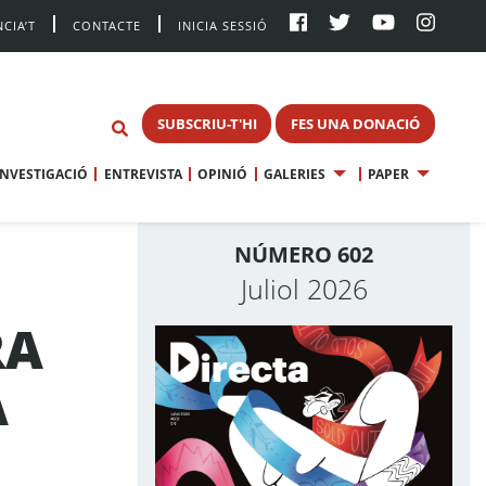
CIA’T
CONTACTE
INICIA SESSIÓ
SUBSCRIU-T'HI
FES UNA DONACIÓ
INVESTIGACIÓ
ENTREVISTA
OPINIÓ
GALERIES
PAPER
NÚMERO 602
Juliol 2026
RA
A