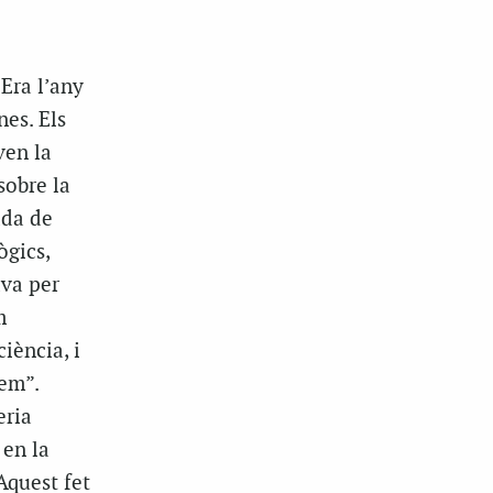
Era l’any
nes. Els
ven la
sobre la
ada de
gics,
ava per
m
iència, i
rem”.
eria
 en la
 Aquest fet