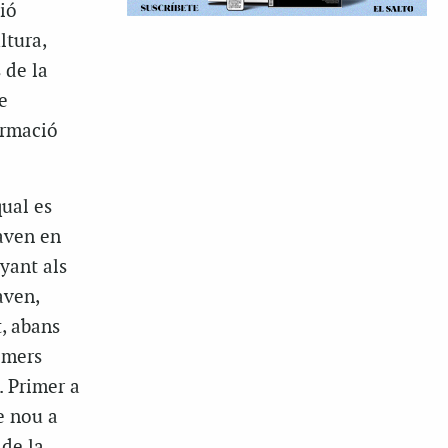
ció
ltura,
 de la
e
ormació
ual es
laven en
yant als
aven,
, abans
rimers
. Primer a
e nou a
 de la