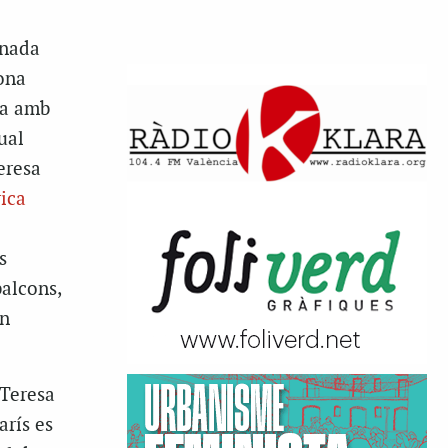
rnada
ona
va amb
ual
eresa
ica
s
balcons,
an
 Teresa
arís es