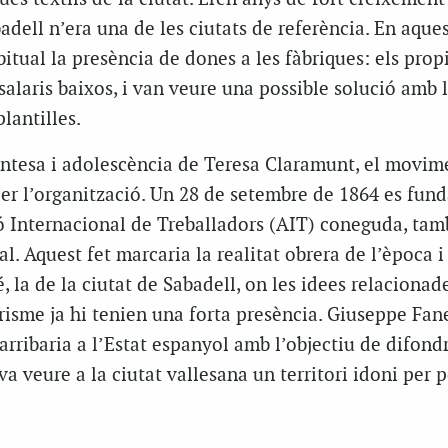
badell n’era una de les ciutats de referència. En aques
itual la presència de dones a les fàbriques: els propi
salaris baixos, i van veure una possible solució amb 
lantilles.
fantesa i adolescència de Teresa Claramunt, el movim
er l’organització. Un 28 de setembre de 1864 es funda
ió Internacional de Treballadors (AIT) coneguda, tam
l. Aquest fet marcaria la realitat obrera de l’època i
 la de la ciutat de Sabadell, on les idees relacionad
risme ja hi tenien una forta presència. Giuseppe Fane
arribaria a l’Estat espanyol amb l’objectiu de difondr
va veure a la ciutat vallesana un territori idoni per 