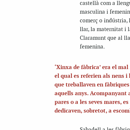
castellà com a llengu
masculina i femenina
comerç o indústria, 
llar, la maternitat 
Claramunt que al lla
femenina.
‘Xinxa de fàbrica’ era el m
el qual es referien als nens i
que treballaven en fàbriques
aquells anys. Acompanyant a
pares o a les seves mares, es
dedicaven, sobretot, a escom
Sabadell a les fàbriq