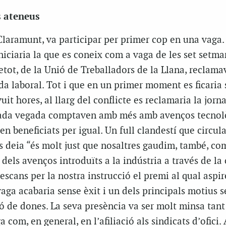
s ateneus
Claramunt, va participar per primer cop en una vaga. 
iniciaria la que es coneix com a vaga de les set setma
retot, de la Unió de Treballadors de la Llana, reclama
da laboral. Tot i que en un primer moment es ficaria 
uit hores, al llarg del conflicte es reclamaria la jorn
cada vegada comptaven amb més amb avenços tecnolò
en beneficiats per igual. Un full clandestí que circul
s deia “és molt just que nosaltres gaudim, també, co
 dels avenços introduïts a la indústria a través de la c
descans per la nostra instrucció el premi al qual aspi
vaga acabaria sense èxit i un dels principals motius s
ió de dones. La seva presència va ser molt minsa tant
 com, en general, en l’afiliació als sindicats d’ofici.