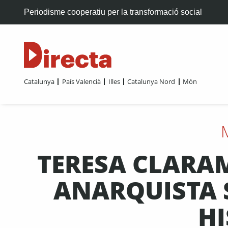
Periodisme cooperatiu per la transformació social
Catalunya
País Valencià
Illes
Catalunya Nord
Món
TERESA CLARA
ANARQUISTA S
HI