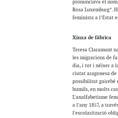
pronunciava el nom 
Rosa Luxemburg”. Ha
feminista a l’Estat 
Xinxa de fàbrica
Teresa Claramunt na
les migracions de fa
dia, i tot i néixer a
ciutat aragonesa de 
possibilitat gairebé 
humils, en molts caso
L’analfabetisme feme
a l’any 1857, a trav
l’escolarització obli