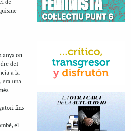
el de
rquisme
n anys on
rdre del
ncia a la
, era una
 més
atori fins
també, el