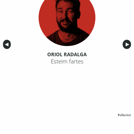
Anterior
◀︎
Sig
▶︎
ORIOL RADALGA
Esteim fartes
Publicitat