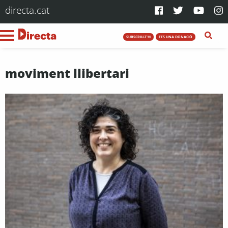
directa.cat
SUBSCRIU-T'HI
FES UNA DONACIÓ
moviment llibertari