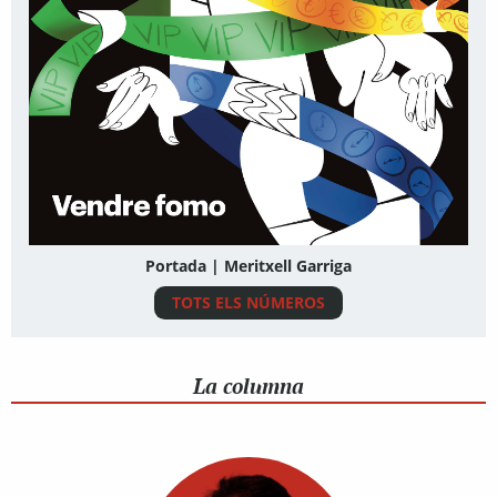
Portada | Meritxell Garriga
TOTS ELS NÚMEROS
La columna