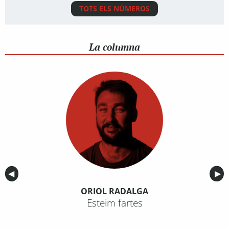
TOTS ELS NÚMEROS
La columna
Anterior
◀︎
Sig
▶︎
ORIOL RADALGA
Esteim fartes