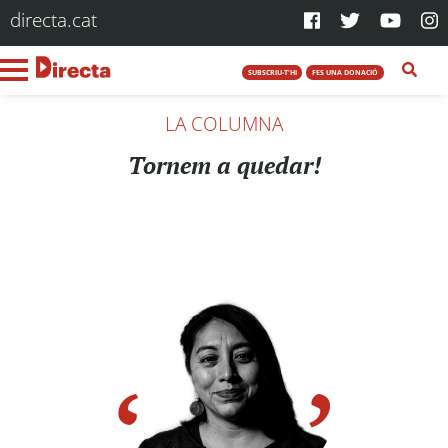
directa.cat
SUBSCRIU-T'HI
FES UNA DONACIÓ
LA COLUMNA
Tornem a quedar!