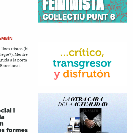
AMBÍN
llocs tristos (hi
legre?). Mentre
eguda a la porta
 Barcelona i
cial i
la
en
Les formes