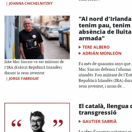
|
JOANNA CHICHELNITZKY
"Al nord d'Irlanda
tenim pau, tenim
absència de lluita
armada"
TERE ALBERO
ADRIÁN MONLEÓN
Jake Mac Siacais va ser militant de
Fa més de quaranta anys que 
l’IRA (Exèrcit Republicà Irlandès)
Mac Siacais defensa l’idioma
durant la seua joventut
irlandés. Fou militant de l’Exè
|
JORGE FABREGAT
Republicà Irlandés (IRA) dura
seua joventut, i arran de...
El català, llengua 
transgressió
GAUTIER SABRIÀ
La idea d’aquesta columna m