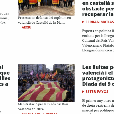
en castellà 
obstacle per
recuperar la
arques
rania,
Protesta en defensa del topònim en
FERRAN MATÍA
 52%
valencià de Castelló de la Plana
|
ARXIU
Experts en política l
entitats per la llen
Cultural del País Val
Valenciana o Platafo
Llengua denuncien q
al
Les lluites p
 que
valencià i el
illes
protagonitz
s a
Diada del 9 
ESTER FAYOS
El primer any i tres
Manifestació per la Diada del País
de dreta i extrema dr
Valencià en 2024
marcat per polítique
n
|
MIGUEL ANGEL BAUSET