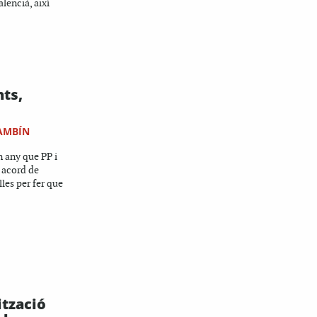
lencià, així
nts,
AMBÍN
n any que PP i
 acord de
lles per fer que
ització