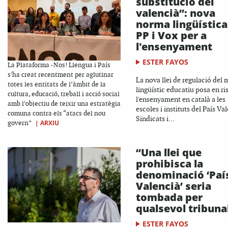
substitució del
valencià”: nova
norma lingüística
PP i Vox per a
l'ensenyament
ESTER FAYOS
La Plataforma -Nos! Llengua i País
s'ha creat recentment per aglutinar
La nova llei de regulació del
totes les entitats de l’àmbit de la
lingüístic educatiu posa en ri
cultura, educació, treball i acció social
l'ensenyament en català a les
amb l’objectiu de teixir una estratègia
escoles i instituts del País Va
comuna contra els “atacs del nou
Sindicats i...
|
ARXIU
govern”
“Una llei que
prohibisca la
denominació ‘Paí
Valencià’ seria
tombada per
qualsevol tribuna
ESTER FAYOS