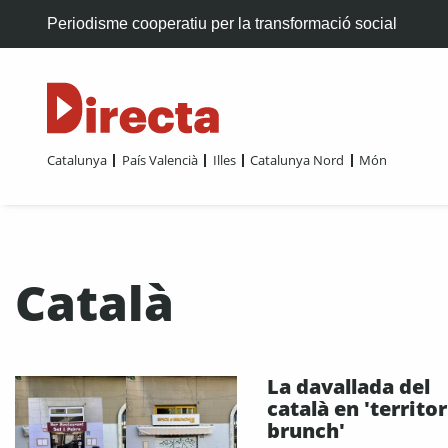
Periodisme cooperatiu per la transformació social
Catalunya
País Valencià
Illes
Catalunya Nord
Món
Català
La davallada del
català en 'territor
brunch'