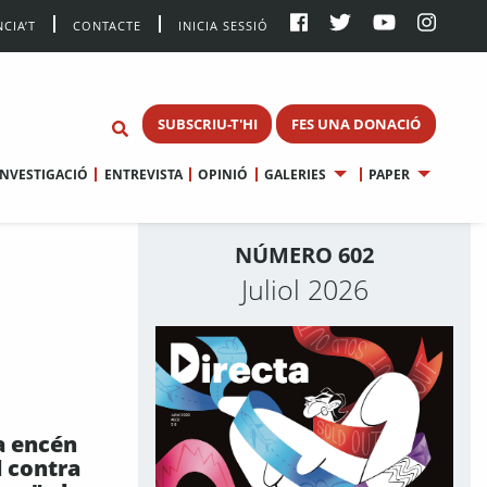
CIA’T
CONTACTE
INICIA SESSIÓ
SUBSCRIU-T'HI
FES UNA DONACIÓ
INVESTIGACIÓ
ENTREVISTA
OPINIÓ
GALERIES
PAPER
NÚMERO 602
Juliol 2026
a encén
l contra