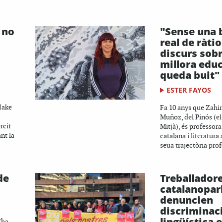
 no
"Sense una 
real de ràtio
discurs sobr
millora edu
queda buit"
ESTER FAYOS
Jake
Fa 10 anys que Zahi
Muñoz, del Pinós (e
rcit
Mitjà), és professor
nt la
catalana i literatura
seua trajectòria prof
de
Treballador
catalanopar
denuncien
discriminac
lingüística 
’ha