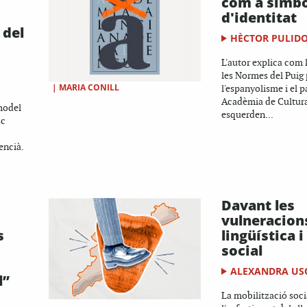
com a símbo
d'identitat
 del
HÈCTOR PULID
L'autor explica com 
les Normes del Puig 
|
MARIA CONILL
l'espanyolisme i el p
Acadèmia de Cultur
 model
esquerden...
sc
lencià.
Davant les
vulneracions
s
lingüística 
social
ALEXANDRA USÓ
l”
La mobilització socia