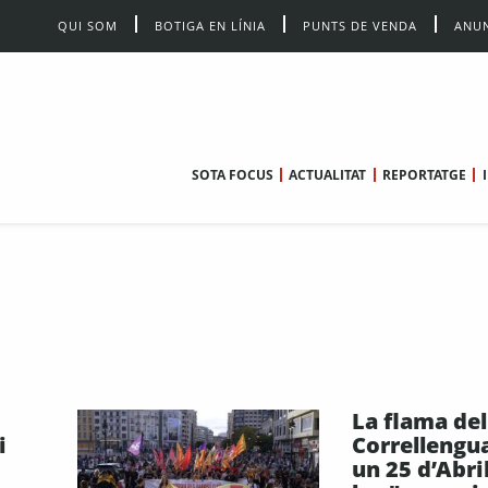
QUI SOM
BOTIGA EN LÍNIA
PUNTS DE VENDA
ANUN
SOTA FOCUS
ACTUALITAT
REPORTATGE
La flama del
i
Correllengu
un 25 d’Abri