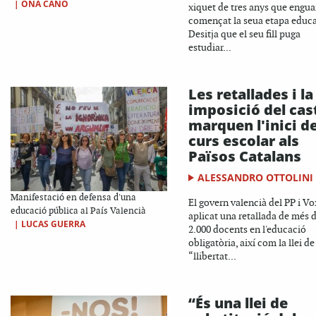
|
ONA CANO
xiquet de tres anys que engu
començat la seua etapa educa
Desitja que el seu fill puga
estudiar...
Les retallades i la
imposició del cas
marquen l'inici de
curs escolar als
Països Catalans
ALESSANDRO OTTOLINI
Manifestació en defensa d'una
El govern valencià del PP i Vo
educació pública al País Valencià
aplicat una retallada de més 
|
LUCAS GUERRA
2.000 docents en l'educació
obligatòria, així com la llei de
“llibertat...
“És una llei de