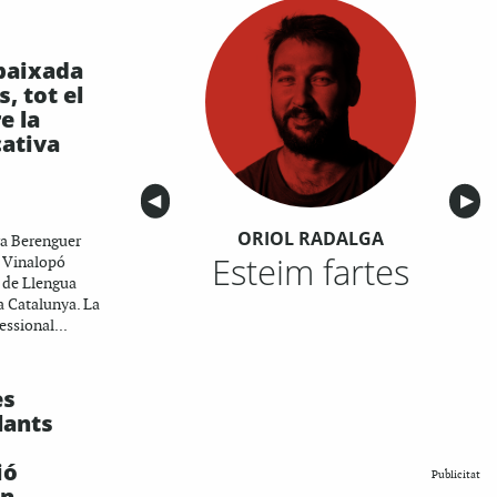
baixada
s, tot el
e la
cativa
Anterior
◀︎
Sigu
▶︎
ORIOL RADALGA
ra Berenguer
Esteim fartes
l Vinalopó
a de Llengua
 a Catalunya. La
essional...
es
lants
ió
Publicitat
en