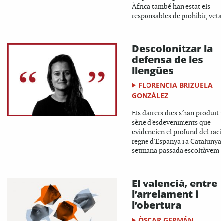
Àfrica també han estat els
responsables de prohibir, vetar
Descolonitzar la
defensa de les
llengües
FLORENCIA BRIZUELA
GONZÁLEZ
Els darrers dies s'han produït
sèrie d'esdeveniments que
evidencien el profund del rac
regne d'Espanya i a Catalunya
setmana passada escoltàvem l
El valencià, entre
l’arrelament i
l’obertura
ÒSCAR GERMÁN