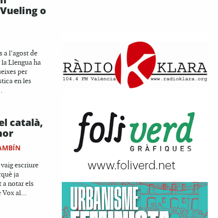
Vueling o
s a l’agost de
 la Llengua ha
eixes per
tica en les
.
el català,
mor
AMBÍN
vaig escriure
rquè ja
 a notar els
 Vox al...