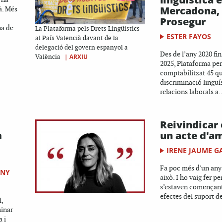
Mercadona, 
à. Més
Prosegur
na de
La Plataforma pels Drets Lingüístics
ESTER FAYOS
al País Valencià davant de la
delegació del govern espanyol a
Des de l’any 2020 fin
|
ARXIU
València
2025, Plataforma per
comptabilitzat 45 qu
discriminació lingüís
relacions laborals a..
Reivindicar 
m
un acte d'a
IRENE JAUME G
Fa poc més d'un any 
UNY
això. I ho vaig fer pe
s’estaven començant
efectes del suport de
,
minar
a i