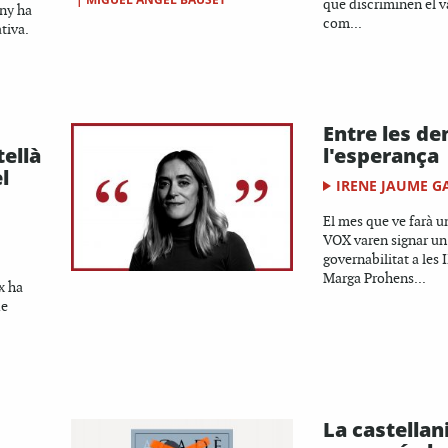
que discriminen el va
any ha
com...
tiva.
Entre les de
tellà
l'esperança
l
IRENE JAUME G
El mes que ve farà u
VOX varen signar un
governabilitat a les I
Marga Prohens...
x ha
de
La castellan