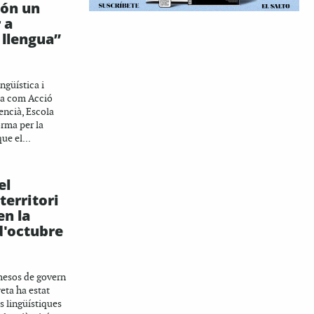
són un
 a
 llengua”
S
ingüística i
gua com Acció
encià, Escola
rma per la
ue el...
el
 territori
en la
d'octubre
 mesos de govern
eta ha estat
s lingüístiques