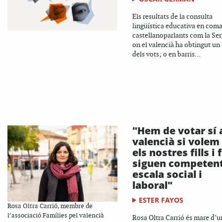
Els resultats de la consulta
lingüística educativa en com
castellanoparlants com la Ser
on el valencià ha obtingut un
dels vots; o en barris...
"Hem de votar sí 
valencià si volem
els nostres fills i f
siguen competent
escala social i
laboral"
ESTER FAYOS
Rosa Oltra Carrió, membre de
l’associació Famílies pel valencià
Rosa Oltra Carrió és mare d’u