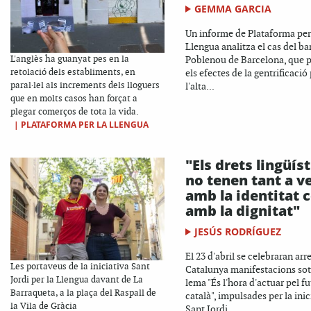
GEMMA GARCIA
Un informe de Plataforma per
Llengua analitza el cas del bar
L'anglès ha guanyat pes en la
Poblenou de Barcelona, que p
retolació dels establiments, en
els efectes de la gentrificació
paral·lel als increments dels lloguers
l'alta...
que en molts casos han forçat a
plegar comerços de tota la vida.
|
PLATAFORMA PER LA LLENGUA
"Els drets lingüíst
no tenen tant a v
amb la identitat
amb la dignitat"
JESÚS RODRÍGUEZ
El 23 d'abril se celebraran arr
Les portaveus de la iniciativa Sant
Catalunya manifestacions sot
Jordi per la Llengua davant de La
lema "És l'hora d'actuar pel fu
Barraqueta, a la plaça del Raspall de
català", impulsades per la inic
la Vila de Gràcia
Sant Jordi...