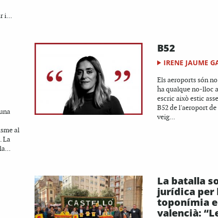
 i...
B52
IRENE JAUME G
Els aeroports són no-
ha qualque no-lloc a
escric això estic ass
B52 de l'aeroport de
 una
veig...
isme al
. La
a...
La batalla so
jurídica per 
toponímia 
valencià: “