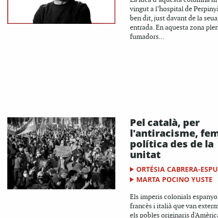
vingut a l’hospital de Perpiny
ben dit, just davant de la seua
entrada. En aquesta zona ple
fumadors...
Pel català, per
l'antiracisme, fe
política des de la
unitat
ORTÉSIA CABRERA-ESP
MARTA POCINO YUSTE
Els imperis colonials espanyol
francès i italià que van exter
els pobles originaris d'Amèric