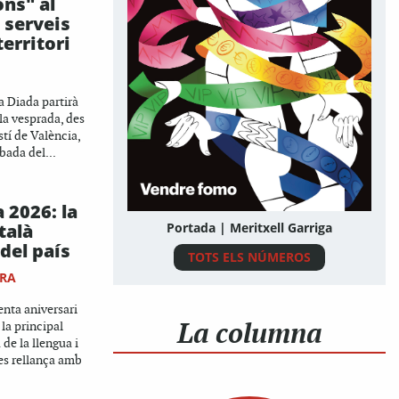
ons" al
s serveis
territori
a Diada partirà
 la vesprada, des
stí de València,
bada del...
 2026: la
talà
Portada | Meritxell Garriga
 del país
TOTS ELS NÚMEROS
RA
enta aniversari
La columna
 la principal
 de la llengua i
 es rellança amb