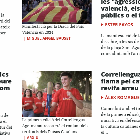
les "agressi
valencià, el
públics o el 
 la
ri del
ESTER FAYOS
ateix
Manifestació per la Diada del País
 per
Valencià en 2024
La manifestació de l
|
MIGUEL ANGEL BAUSET
dissabte, a les sis de
de la plaça Sant Agu
coincidint amb l'arri
ics
Correllengua
eure
flama pel ca
 com
revifa arreu
ÀLEX ROMAGUE
Coincidint amb el tr
de la primera edició,
eu de
La primera edició del Correllengua
iniciativa en defensa
a el
Agermanat recorrerà el conjunt dels
la cultura catalanes
tur del
territoris dels Països Catalans
el...
iativa
|
ARXIU